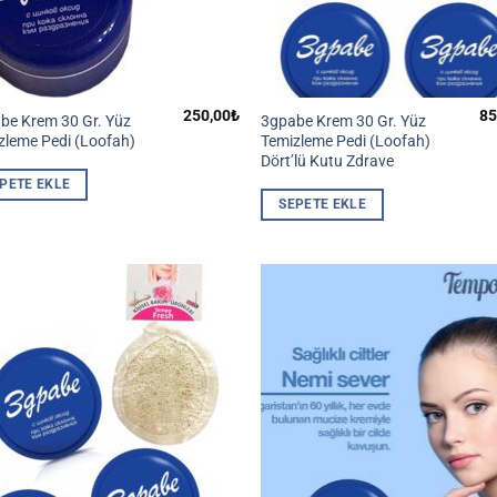
250,00
₺
85
be Krem 30 Gr. Yüz
3gpabe Krem 30 Gr. Yüz
zleme Pedi (Loofah)
Temizleme Pedi (Loofah)
Dört’lü Kutu Zdrave
PETE EKLE
SEPETE EKLE