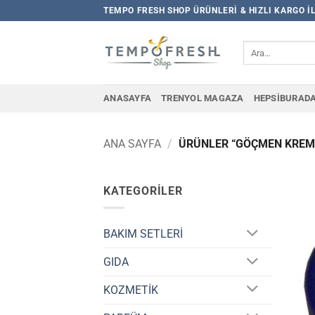
İçeriğe
TEMPO FRESH SHOP ÜRÜNLERI & HIZLI KARGO I
atla
Ara:
ANASAYFA
TRENYOL MAGAZA
HEPSIBURAD
ANA SAYFA
/
ÜRÜNLER “GÖÇMEN KREMİ
KATEGORILER
BAKIM SETLERİ
GIDA
KOZMETİK