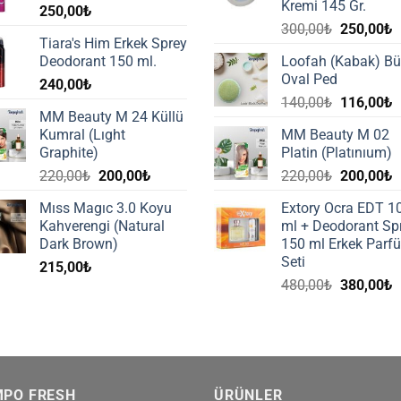
Kremi 145 Gr.
250,00
₺
Orijinal
Ş
300,00
₺
250,00
₺
Tiara's Him Erkek Sprey
fiyat:
a
Deodorant 150 ml.
Loofah (Kabak) B
300,00₺.
f
Oval Ped
240,00
₺
2
Orijinal
Ş
140,00
₺
116,00
₺
MM Beauty M 24 Küllü
fiyat:
a
Kumral (Lıght
MM Beauty M 02
140,00₺.
f
Graphite)
Platin (Platınıum)
1
Orijinal
Şu
Orijinal
Ş
220,00
₺
200,00
₺
220,00
₺
200,00
₺
fiyat:
andaki
fiyat:
a
Mıss Magıc 3.0 Koyu
Extory Ocra EDT 1
220,00₺.
fiyat:
220,00₺.
f
Kahverengi (Natural
ml + Deodorant Sp
200,00₺.
2
Dark Brown)
150 ml Erkek Parf
Seti
215,00
₺
Orijinal
Ş
480,00
₺
380,00
₺
fiyat:
a
480,00₺.
f
3
MPO FRESH
ÜRÜNLER