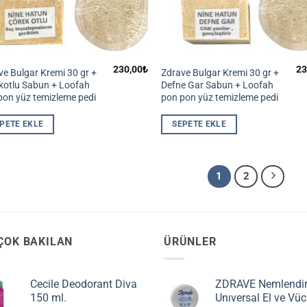
230,00
₺
23
ve Bulgar Kremi 30 gr +
Zdrave Bulgar Kremi 30 gr +
kotlu Sabun + Loofah
Defne Gar Sabun + Loofah
pon yüz temizleme pedi
pon pon yüz temizleme pedi
PETE EKLE
SEPETE EKLE
1
2
ÇOK BAKILAN
ÜRÜNLER
Cecile Deodorant Diva
ZDRAVE Nemlendir
150 ml.
Unıversal El ve Vüc