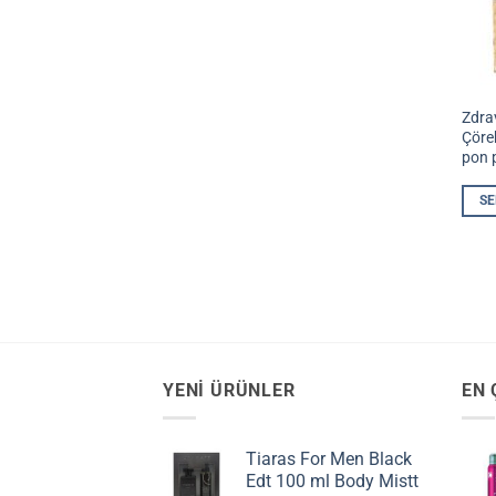
Zdra
Çöre
pon 
SE
YENI ÜRÜNLER
EN 
Tiaras For Men Black
Edt 100 ml Body Mistt