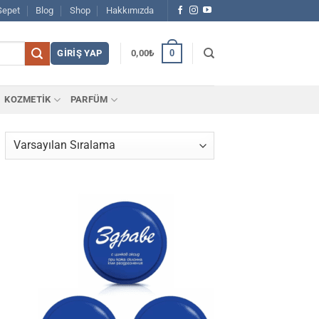
Sepet
Blog
Shop
Hakkımızda
0
GIRIŞ YAP
0,00
₺
KOZMETİK
PARFÜM