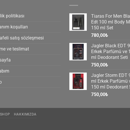
lik politikası
Tiaras For Men Bl
Edt 100 ml Body Mi
anım koşulları
150 ml Set
780,00
₺
feli satış sözleşmesi
Jagler Black EDT 
e ve teslimat
Erkek Parfümü ve 
ml Deodorant Seti
sayfa
750,00
₺
abım
Jagler Storm EDT 
ml Erkek Parfümü 
p
150 ml Deodorant 
g
750,00
₺
SHOP
HAKKIMIZDA