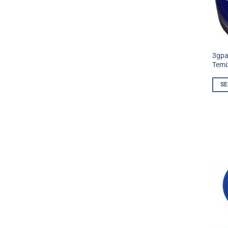
3gpa
Temi
SE