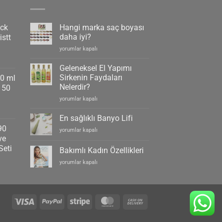
ack
Hangi marka saç boyası
daha iyi?
stt
Hangi
yorumlar kapalı
marka
saç
Geleneksel El Yapımı
boyası
Sirkenin Faydaları
90 ml
daha
Nelerdir?
150
iyi?
Geleneksel
için
yorumlar kapalı
El
Yapımı
En sağlıklı Banyo Lifi
Sirkenin
90
En
yorumlar kapalı
Faydaları
ve
sağlıklı
Nelerdir?
Banyo
Seti
için
Bakımlı Kadın Özellikleri
Lifi
Bakımlı
yorumlar kapalı
için
Kadın
Özellikleri
için
Visa
PayPal
Stripe
MasterCard
Cash
On