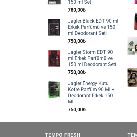
150 ml Set
780,00
₺
Jagler Black EDT 90 ml
Erkek Parfümü ve 150
ml Deodorant Seti
750,00
₺
Jagler Storm EDT 90
ml Erkek Parfümü ve
150 ml Deodorant Seti
750,00
₺
Jagler Energy Kutu
Kofre Parfüm 90 Ml +
Deodorant Erkek 150
Ml.
750,00
₺
TEMPO FRESH
TE