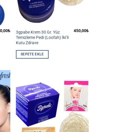
0,00
₺
450,00
₺
3gpabe Krem 30 Gr. Yüz
Temizleme Pedi (Loofah) İki’li
Kutu Zdrave
SEPETE EKLE