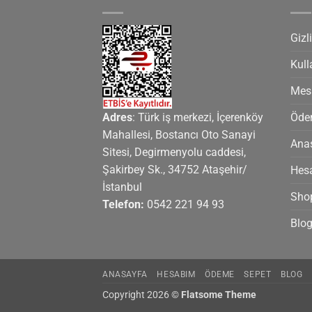
Gizli
Kull
Mesa
Adres
: Türk iş merkezi, İçerenköy
Ödem
Mahallesi, Bostancı Oto Sanayi
Ana
Sitesi, Degirmenyolu caddesi,
Şakirbey Sk., 34752 Ataşehir/
Hes
İstanbul
Sho
Telefon:
0542 221 94 93
Blo
ANASAYFA
HESABIM
ÖDEME
SEPET
BLOG
Copyright 2026 ©
Flatsome Theme