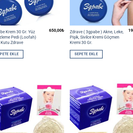
650,00
₺
19
be Krem 30 Gr. Yüz
Zdrave ( 3gpabe ) Akne, Leke,
zleme Pedi (Loofah)
Pişik, Sivilce Kremi Göçmen
ü Kutu Zdrave
Kremi 30 Gr.
PETE EKLE
SEPETE EKLE