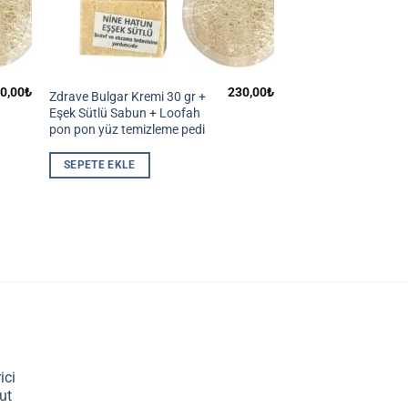
0,00
₺
230,00
₺
Zdrave Bulgar Kremi 30 gr +
Eşek Sütlü Sabun + Loofah
pon pon yüz temizleme pedi
SEPETE EKLE
ici
ut