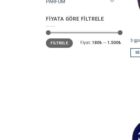
PARFÜM
FIYATA GÖRE FILTRELE
En
En
3 gp
Fiyat:
180₺
—
1.500₺
FILTRELE
düşük
yüksek
fiyat
fiyat
SE