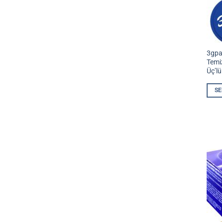
3gpa
Temi
Üç’l
SE