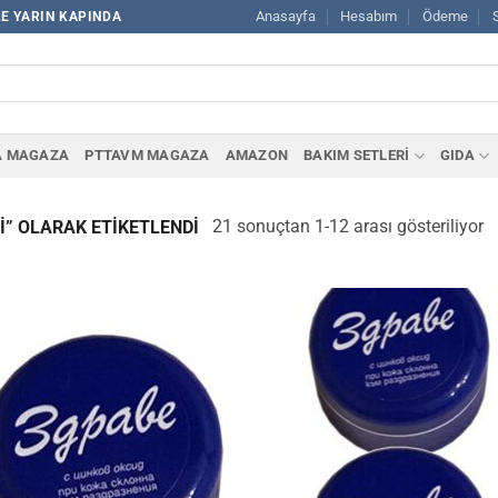
Anasayfa
Hesabım
Ödeme
LE YARIN KAPINDA
A MAGAZA
PTTAVM MAGAZA
AMAZON
BAKIM SETLERİ
GIDA
21 sonuçtan 1-12 arası gösteriliyor
” OLARAK ETIKETLENDI