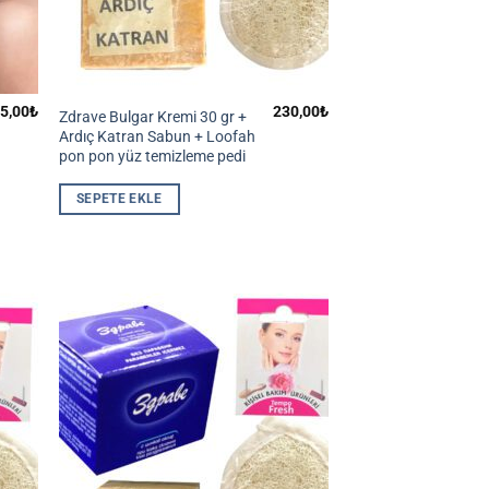
5,00
₺
230,00
₺
Zdrave Bulgar Kremi 30 gr +
Ardıç Katran Sabun + Loofah
pon pon yüz temizleme pedi
SEPETE EKLE