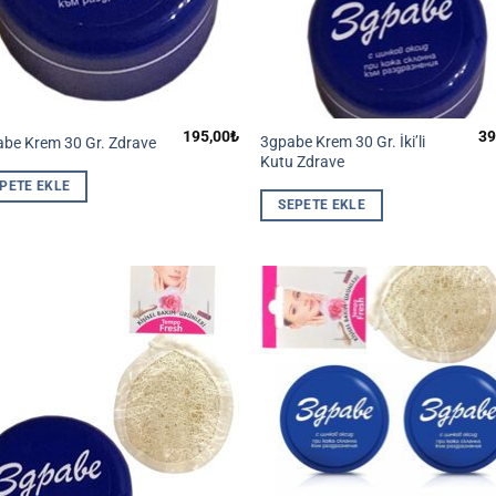
195,00
₺
39
3gpabe Krem 30 Gr. İki’li
abe Krem 30 Gr. Zdrave
Kutu Zdrave
PETE EKLE
SEPETE EKLE