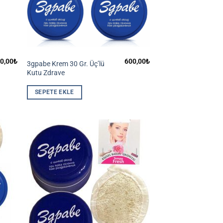
0,00
₺
600,00
₺
3gpabe Krem 30 Gr. Üç’lü
Kutu Zdrave
SEPETE EKLE