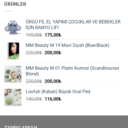
ÜRÜNLER
ÖRGÜ FİL EL YAPIMI ÇOCUKLAR VE BEBEKLER
İÇİN BANYO LİFİ
Orijinal
Şu
199,00
₺
175,00
₺
fiyat:
andaki
MM Beauty M 19 Mavi Siyah (Blue-Black)
199,00₺.
fiyat:
Orijinal
Şu
220,00
₺
200,00
₺
175,00₺.
fiyat:
andaki
220,00₺.
fiyat:
MM Beauty M 01 Platin Kumral (Scandinavian
200,00₺.
Blond)
Orijinal
Şu
220,00
₺
200,00
₺
fiyat:
andaki
Loofah (Kabak) Büyük Oval Ped
220,00₺.
fiyat:
Orijinal
Şu
140,00
₺
116,00
₺
200,00₺.
fiyat:
andaki
140,00₺.
fiyat:
116,00₺.
TEMPO FRESH