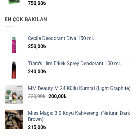
750,00
₺
EN ÇOK BAKILAN
Cecile Deodorant Diva 150 ml.
250,00
₺
Tiara's Him Erkek Sprey Deodorant 150 ml.
240,00
₺
MM Beauty M 24 Küllü Kumral (Lıght Graphite)
Orijinal
Şu
220,00
₺
200,00
₺
fiyat:
andaki
220,00₺.
fiyat:
Mıss Magıc 3.0 Koyu Kahverengi (Natural Dark
200,00₺.
Brown)
215,00
₺