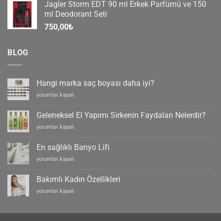
Jagler Storm EDT 90 ml Erkek Parfümü ve 150
ml Deodorant Seti
750,00
₺
BLOG
Hangi marka saç boyası daha iyi?
Hangi
yorumlar kapalı
marka
saç
Geleneksel El Yapımı Sirkenin Faydaları Nelerdir?
boyası
Geleneksel
yorumlar kapalı
daha
El
iyi?
Yapımı
için
En sağlıklı Banyo Lifi
Sirkenin
En
yorumlar kapalı
Faydaları
sağlıklı
Nelerdir?
Banyo
için
Bakımlı Kadın Özellikleri
Lifi
Bakımlı
yorumlar kapalı
için
Kadın
Özellikleri
için