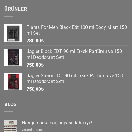
ÜRÜNLER
Tiaras For Men Black Edt 100 ml Body Mistt 150
ml Set
780,00
₺
Jagler Black EDT 90 ml Erkek Parfümü ve 150
ml Deodorant Seti
750,00
₺
Jagler Storm EDT 90 ml Erkek Parfümü ve 150
ml Deodorant Seti
750,00
₺
BLOG
Hangi marka saç boyası daha iyi?
Hangi
yorumlar kapalı