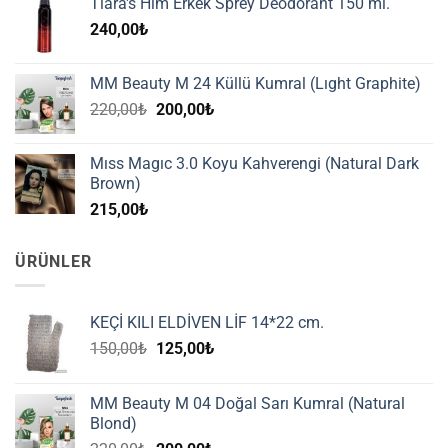
Tiara's Him Erkek Sprey Deodorant 150 ml.
240,00
₺
MM Beauty M 24 Küllü Kumral (Lıght Graphite)
Orijinal
Şu
220,00
₺
200,00
₺
fiyat:
andaki
220,00₺.
fiyat:
Mıss Magıc 3.0 Koyu Kahverengi (Natural Dark
200,00₺.
Brown)
215,00
₺
ÜRÜNLER
KEÇİ KILI ELDİVEN LİF 14*22 cm.
Orijinal
Şu
150,00
₺
125,00
₺
fiyat:
andaki
150,00₺.
fiyat:
MM Beauty M 04 Doğal Sarı Kumral (Natural
125,00₺.
Blond)