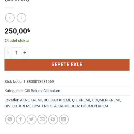
250,00
₺
24 adet stokta
3gpabe Krem 30 Gr. Yüz Temizleme Pedi (Loofah) adet
SEPETE EKLE
Stok kodu:
1-3800013531969
Kategoriler:
Cilt Bakım
,
Cilt bakım
Etiketler:
AKNE KREMİ
,
BULGAR KREMİ
,
ÇİL KREMİ
,
GÖÇMEN KREMİ
,
SİVİLCE KREMİ
,
SİYAH NOKTA KREMİ
,
UCUZ GÖÇMEN KREM