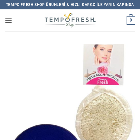
İçeriğe
TEMPO FRESH SHOP ÜRÜNLERI & HIZLI KARGO ILE YARIN KAPINDA
atla
0