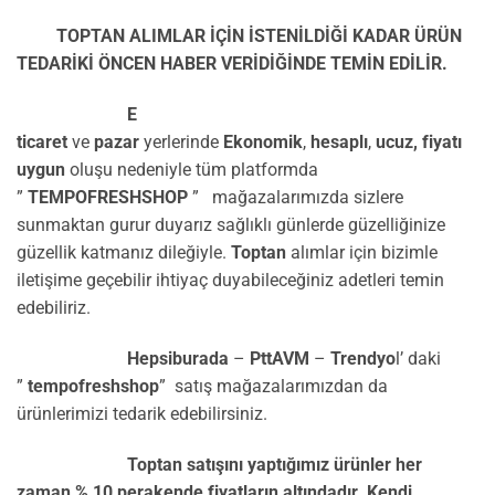
TOPTAN ALIMLAR İÇİN İSTENİLDİĞİ KADAR ÜRÜN
TEDARİKİ ÖNCEN HABER VERİDİĞİNDE TEMİN EDİLİR.
E
ticaret
ve
pazar
yerlerinde
Ekonomik
,
hesaplı
,
ucuz,
fiyatı
uygun
oluşu nedeniyle tüm platformda
”
TEMPOFRESHSHOP
” mağazalarımızda sizlere
sunmaktan gurur duyarız sağlıklı günlerde güzelliğinize
güzellik katmanız dileğiyle.
Toptan
alımlar için bizimle
iletişime geçebilir ihtiyaç duyabileceğiniz adetleri temin
edebiliriz.
Hepsiburada
–
PttAVM
–
Trendyo
l’ daki
”
tempofreshshop
” satış mağazalarımızdan da
ürünlerimizi tedarik edebilirsiniz.
Toptan satışını yaptığımız ürünler her
zaman % 10 perakende fiyatların altındadır. Kendi