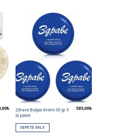
0,00
₺
585,00
₺
Zdrave Bulgar Kremi 30 gr 3
lü paket
SEPETE EKLE