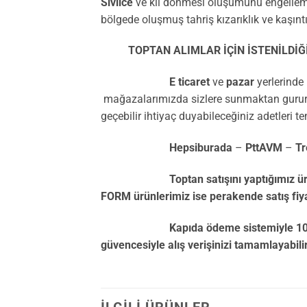
Sivilce
ve kıl dönmesi oluşumunu engellem
bölgede oluşmuş tahriş kızarıklık ve kaşıntı
TOPTAN ALIMLAR İÇİN İSTENİLDİĞİ K
E ticaret
ve
pazar
yerlerinde
mağazalarımızda sizlere sunmaktan gurur du
geçebilir ihtiyaç duyabileceğiniz adetleri te
Hepsiburada
–
PttAVM
–
Tr
Toptan satışını yaptığımız ürünler 
FORM ürünlerimiz ise perakende satış fiyat
Kapıda ödeme sistemiyle 1000 TL. altın
güvencesiyle alış verişinizi tamamlayabili