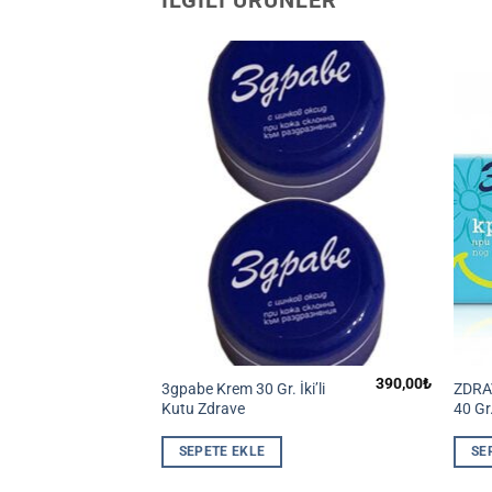
İLGILI ÜRÜNLER
230,00
₺
390,00
₺
i 30 gr +
3gpabe Krem 30 Gr. İki’li
ZDRA
 Loofah
Kutu Zdrave
40 Gr
eme pedi
SEPETE EKLE
SE