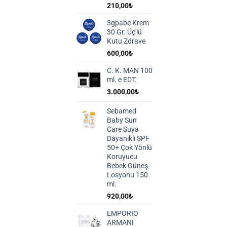
210,00
₺
3gpabe Krem
30 Gr. Üç'lü
Kutu Zdrave
600,00
₺
C. K. MAN 100
ml. e EDT.
3.000,00
₺
Sebamed
Baby Sun
Care Suya
Dayanıklı SPF
50+ Çok Yönlü
Koruyucu
Bebek Güneş
Losyonu 150
ml.
920,00
₺
EMPORIO
ARMANI