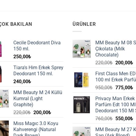
ÇOK BAKILAN
ÜRÜNLER
Cecile Deodorant Diva
MM Beauty M 08 S
150 ml.
Çikolata (Mılk
Chocalate)
250,00
₺
Orijinal
Ş
220,00
₺
200,00
₺
Tiara's Him Erkek Sprey
fiyat:
a
Deodorant 150 ml.
First Class Men E
220,00₺.
f
100 ml Erkek Parf
240,00
₺
2
Orijinal
Ş
950,00
₺
775,00
₺
MM Beauty M 24 Küllü
fiyat:
a
Kumral (Lıght
Privacy Man Erkek
950,00₺.
f
Graphite)
Parfüm Edt 100 Ml
7
Deodorant 150 Ml 
Orijinal
Şu
220,00
₺
200,00
₺
Orijinal
Ş
fiyat:
andaki
760,00
₺
550,00
₺
Mıss Magıc 3.0 Koyu
fiyat:
a
220,00₺.
fiyat:
Kahverengi (Natural
MM Beauty M 27 K
760,00₺.
f
200,00₺.
Dark Brown)
Sarı (Ask Blond)