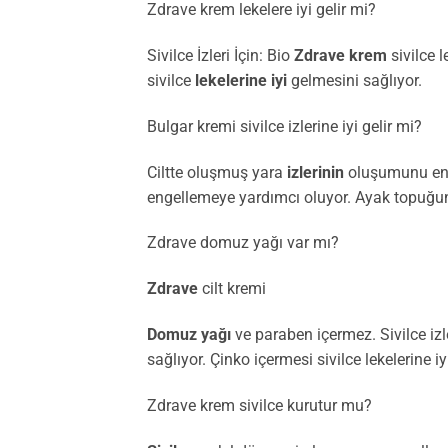
Zdrave krem lekelere iyi gelir mi?
Sivilce İzleri İçin: Bio
Zdrave krem
sivilce l
sivilce
lekelerine iyi
gelmesini sağlıyor.
Bulgar kremi sivilce izlerine iyi gelir mi?
Ciltte oluşmuş yara
izlerinin
oluşumunu enge
engellemeye yardımcı oluyor. Ayak topuğ
Zdrave domuz yağı var mı?
Zdrave
cilt kremi
Domuz yağı
ve paraben içermez. Sivilce izle
sağlıyor. Çinko içermesi sivilce lekelerine i
Zdrave krem sivilce kurutur mu?