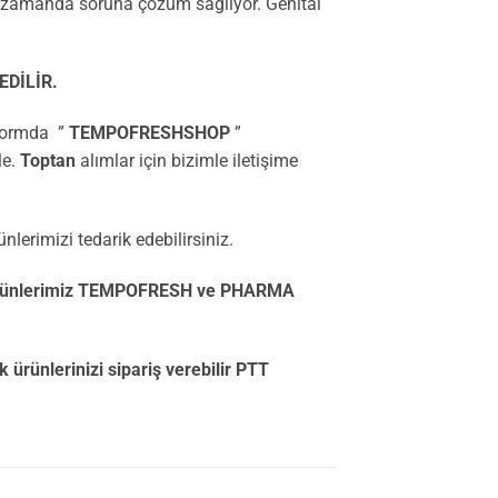
 zamanda soruna çözüm sağlıyor. Genital
DİLİR.
tformda ”
TEMPOFRESHSHOP
”
le.
Toptan
alımlar için bizimle iletişime
lerimizi tedarik edebilirsiniz.
ürünlerimiz TEMPOFRESH ve PHARMA
nlerinizi sipariş verebilir PTT