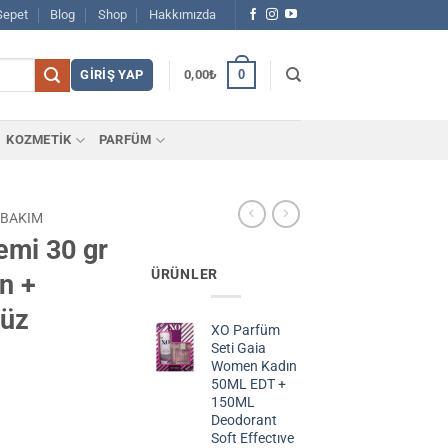
Sepet
Blog
Shop
Hakkımızda
0
GIRIŞ YAP
0,00
₺
KOZMETİK
PARFÜM
 BAKIM
emi 30 gr
ÜRÜNLER
n +
yüz
XO Parfüm
Seti Gaia
Women Kadın
50ML EDT +
150ML
Deodorant
Soft Effectıve