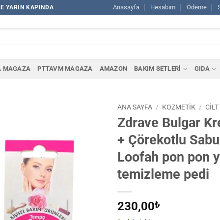
Anasayfa
Hesabım
Ödeme
LE YARIN KAPINDA
A MAGAZA
PTTAVM MAGAZA
AMAZON
BAKIM SETLERİ
GIDA
ANA SAYFA
/
KOZMETİK
/
CILT
Zdrave Bulgar Kr
+ Çörekotlu Sabu
Loofah pon pon 
temizleme pedi
230,00
₺