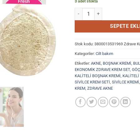
3 adet stokta
Zdrave Bulgar Kremi 30 gr + Çör
SEPETE EKL
Stok kodu:
3800013531969 Zdrave 
Kategoriler:
Cilt bakım
Etiketler:
AKNE
,
BOŞNAK KREMİ
,
BU
EKONOMİK ZDRAVE KREM SET
,
GÖÇ
KALİTELİ BOŞNAK KREMİ
,
KALİTELİ
SİVİLCE KREM SETİ
,
SİVİLCE KREMİ
KREM
,
ZDRAVE AKNE