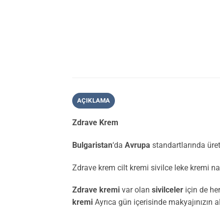
AÇIKLAMA
Zdrave Krem
Bulgaristan
‘da
Avrupa
standartlarında üret
Zdrave krem cilt kremi sivilce leke kremi nas
Zdrave kremi
var olan
sivilceler
için de he
kremi
Ayrıca gün içerisinde makyajınızın alt