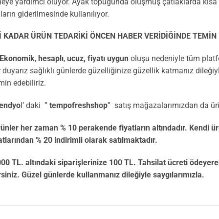
eye yardımcı oluyor. Ayak topuğunda oluşmuş çatlaklarda kısa
ların giderilmesinde kullanılıyor.
ADAR ÜRÜN TEDARİKİ ÖNCEN HABER VERİDİĞİNDE TEMİN E
Ekonomik
,
hesaplı
,
ucuz,
fiyatı uygun
oluşu nedeniyle tüm pla
yarız sağlıklı günlerde güzelliğinize güzellik katmanız dileğiy
min edebiliriz.
endyo
l’ daki ”
tempofreshshop
” satış mağazalarımızdan da ürün
her zaman % 10 perakende fiyatların altındadır. Kendi 
larından % 20 indirimli olarak satılmaktadır.
daki siparişlerinize 100 TL. Tahsilat ücreti ödeyerek ürü
rsiniz. Güzel günlerde kullanmanız dileğiyle saygılarımızla.