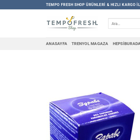
İçeriğe
TEMPO FRESH SHOP ÜRÜNLERI & HIZLI KARGO I
atla
Ara:
ANASAYFA
TRENYOL MAGAZA
HEPSIBURAD