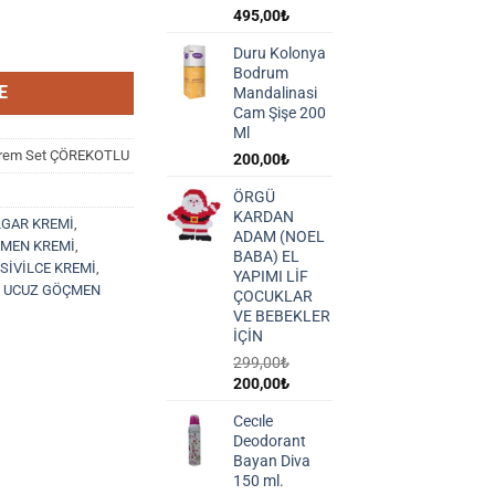
495,00
₺
ekotlu Sabun + Loofah pon pon yüz temizleme pedi adet
Duru Kolonya
Bodrum
E
Mandalinasi
Cam Şişe 200
Ml
Krem Set ÇÖREKOTLU
200,00
₺
ÖRGÜ
KARDAN
LGAR KREMİ
,
ADAM (NOEL
MEN KREMİ
,
BABA) EL
 SİVİLCE KREMİ
,
YAPIMI LİF
,
UCUZ GÖÇMEN
ÇOCUKLAR
VE BEBEKLER
İÇİN
299,00
₺
Orijinal
Şu
200,00
₺
fiyat:
andaki
Cecıle
299,00₺.
fiyat:
Deodorant
200,00₺.
Bayan Diva
150 ml.