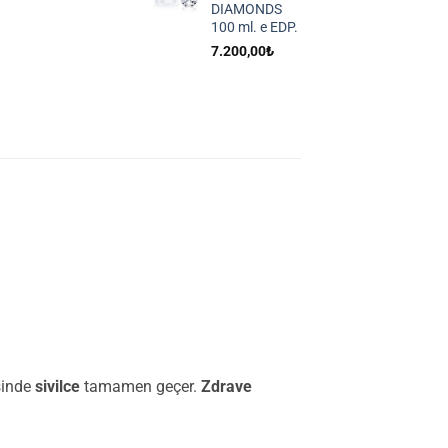
DIAMONDS
100 ml. e EDP.
7.200,00
₺
sinde
sivilce
tamamen geçer.
Zdrave