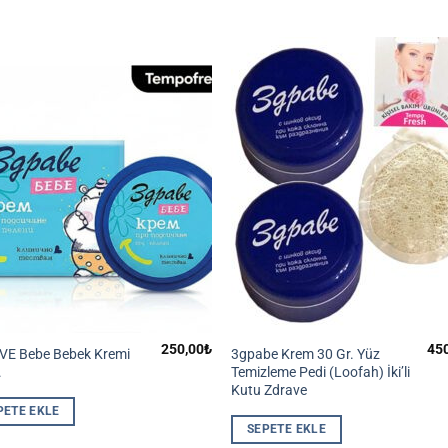
250,00
₺
45
VE Bebe Bebek Kremi
3gpabe Krem 30 Gr. Yüz
.
Temizleme Pedi (Loofah) İki’li
Kutu Zdrave
PETE EKLE
SEPETE EKLE