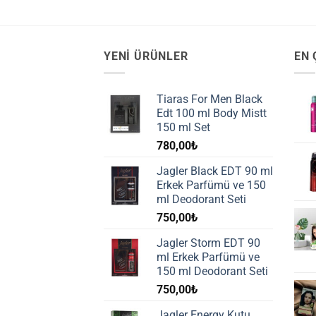
YENI ÜRÜNLER
EN 
Tiaras For Men Black
Edt 100 ml Body Mistt
150 ml Set
780,00
₺
Jagler Black EDT 90 ml
Erkek Parfümü ve 150
ml Deodorant Seti
750,00
₺
Jagler Storm EDT 90
ml Erkek Parfümü ve
150 ml Deodorant Seti
750,00
₺
Jagler Energy Kutu