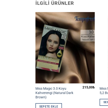
İLGILI ÜRÜNLER
215,00
₺
215,00
₺
ası (set
Mıss Magıc 3.0 Koyu
Mıss 
01 Black)
Kahverengi (Natural Dark
5,2 B
Brown)
SE
SEPETE EKLE