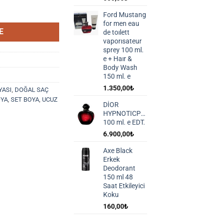
 Mavi Siyah 1,1 (102 Blue Black) adet
Ford Mustang
for men eau
E
de toılett
vaporısateur
sprey 100 ml.
e + Haır &
Body Wash
150 ml. e
1.350,00
₺
YASI
,
DOĞAL SAÇ
OYA
,
SET BOYA
,
UCUZ
DİOR
HYPNOTICPOSION
100 ml. e EDT.
6.900,00
₺
Axe Black
Erkek
Deodorant
150 ml 48
Saat Etkileyici
Koku
160,00
₺