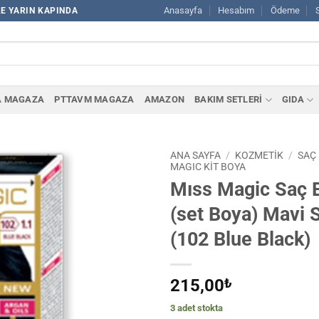
Anasayfa
Hesabım
Ödeme
LE YARIN KAPINDA
A MAGAZA
PTTAVM MAGAZA
AMAZON
BAKIM SETLERİ
GIDA
ANA SAYFA
/
KOZMETİK
/
SAÇ
MAGIC KİT BOYA
Mıss Magic Saç 
(set Boya) Mavi S
(102 Blue Black)
215,00
₺
3 adet stokta