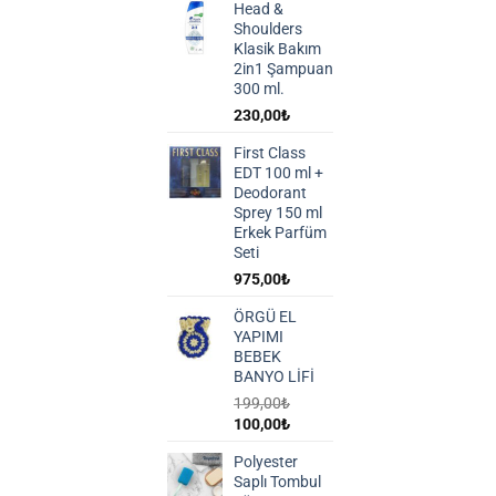
Head &
Shoulders
Klasik Bakım
2in1 Şampuan
300 ml.
230,00
₺
First Class
EDT 100 ml +
Deodorant
Sprey 150 ml
Erkek Parfüm
Seti
975,00
₺
ÖRGÜ EL
YAPIMI
BEBEK
BANYO LİFİ
199,00
₺
Orijinal
Şu
100,00
₺
fiyat:
andaki
Polyester
199,00₺.
fiyat:
Saplı Tombul
100,00₺.