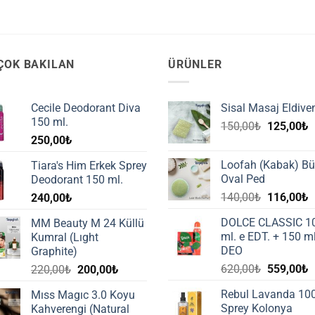
ÇOK BAKILAN
ÜRÜNLER
Cecile Deodorant Diva
Sisal Masaj Eldive
150 ml.
Orijinal
Ş
150,00
₺
125,00
₺
250,00
₺
fiyat:
a
150,00₺.
f
Loofah (Kabak) B
Tiara's Him Erkek Sprey
1
Oval Ped
Deodorant 150 ml.
Orijinal
Ş
140,00
₺
116,00
₺
240,00
₺
fiyat:
a
DOLCE CLASSIC 1
MM Beauty M 24 Küllü
140,00₺.
f
ml. e EDT. + 150 ml
Kumral (Lıght
1
DEO
Graphite)
Orijinal
Ş
Orijinal
Şu
620,00
₺
559,00
₺
220,00
₺
200,00
₺
fiyat:
a
fiyat:
andaki
Rebul Lavanda 10
Mıss Magıc 3.0 Koyu
620,00₺.
f
220,00₺.
fiyat:
Sprey Kolonya
Kahverengi (Natural
5
200,00₺.