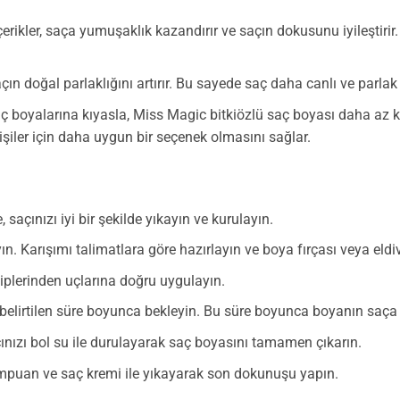
erikler, saça yumuşaklık kazandırır ve saçın dokusunu iyileştiri
saçın doğal parlaklığını artırır. Bu sayede saç daha canlı ve parlak
 boyalarına kıyasla, Miss Magic bitkiözlü saç boyası daha az ki
şiler için daha uygun bir seçenek olmasını sağlar.
çınızı iyi bir şekilde yıkayın ve kurulayın.
ın. Karışımı talimatlara göre hazırlayın ve boya fırçası veya eld
diplerinden uçlarına doğru uygulayın.
elirtilen süre boyunca bekleyin. Bu süre boyunca boyanın saça i
ınızı bol su ile durulayarak saç boyasını tamamen çıkarın.
mpuan ve saç kremi ile yıkayarak son dokunuşu yapın.