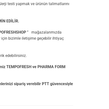
erji testi yapmak ve ürünün talimatlarını
N EDİLİR.
POFRESHSHOP
” mağazalarımızda
 için bizimle iletişime geçebilir ihtiyaç
k edebilirsiniz.
nlerimiz TEMPOFRESH ve PHARMA FORM
inizi sipariş verebilir PTT güvencesiyle