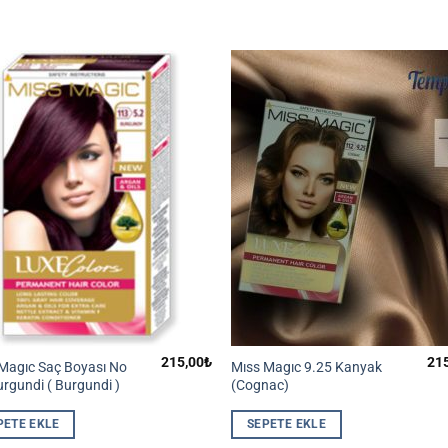
215,00
₺
21
Magıc Saç Boyası No
Mıss Magıc 9.25 Kanyak
urgundi ( Burgundi )
(Cognac)
PETE EKLE
SEPETE EKLE