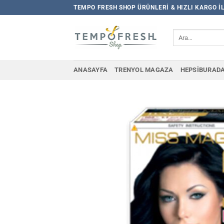
İçeriğe
TEMPO FRESH SHOP ÜRÜNLERI & HIZLI KARGO I
atla
Ara:
ANASAYFA
TRENYOL MAGAZA
HEPSIBURAD