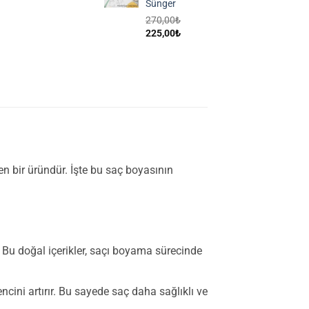
Sünger
270,00
₺
Orijinal
Şu
225,00
₺
fiyat:
andaki
270,00₺.
fiyat:
225,00₺.
n bir üründür. İşte bu saç boyasının
r. Bu doğal içerikler, saçı boyama sürecinde
encini artırır. Bu sayede saç daha sağlıklı ve