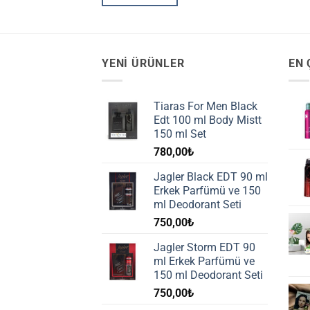
YENI ÜRÜNLER
EN 
Tiaras For Men Black
Edt 100 ml Body Mistt
150 ml Set
780,00
₺
Jagler Black EDT 90 ml
Erkek Parfümü ve 150
ml Deodorant Seti
750,00
₺
Jagler Storm EDT 90
ml Erkek Parfümü ve
150 ml Deodorant Seti
750,00
₺