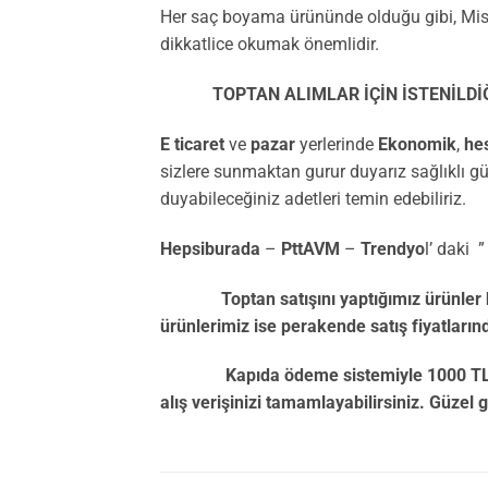
Her saç boyama ürününde olduğu gibi, Miss 
dikkatlice okumak önemlidir.
TOPTAN ALIMLAR İÇİN İSTENİLDİĞİ K
E ticaret
ve
pazar
yerlerinde
Ekonomik
,
he
sizlere sunmaktan gurur duyarız sağlıklı gü
duyabileceğiniz adetleri temin edebiliriz.
Hepsiburada
–
PttAVM
–
Trendyo
l’ daki 
Toptan satışını yaptığımız ürünler he
ürünlerimiz ise perakende satış fiyatların
Kapıda ödeme sistemiyle 1000 TL. altınd
alış verişinizi tamamlayabilirsiniz. Güzel 