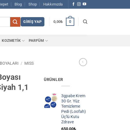
Sepet
Blog
Shop
Hakkımızda
0
GIRIŞ YAP
0,00
₺
KOZMETİK
PARFÜM
 BOYALARI
/
MISS
Boyası
ÜRÜNLER
iyah 1,1
3gpabe Krem
30 Gr. Yüz
Temizleme
Pedi (Loofah)
Üç'lü Kutu
Zdrave
650,00
₺