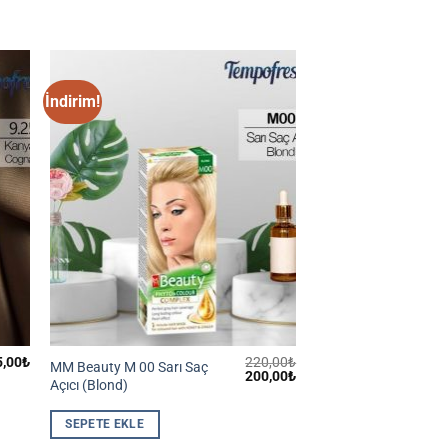
İndirim!
5,00
₺
220,00
₺
MM Beauty M 00 Sarı Saç
Orijinal
Şu
200,00
₺
Açıcı (Blond)
fiyat:
andaki
220,00₺.
fiyat:
200,00₺.
SEPETE EKLE