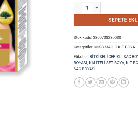
Mıss Magic Saç Boyası (set Boya)
SEPETE EKL
Stok kodu:
3800708230030
Kategoriler:
MISS MAGIC KİT BOYA
Etiketler:
BİTKİSEL İÇERİKLİ SAÇ BO
BOYASI
,
KALİTELİ SET BOYA
,
KİT B
SAÇ BOYASI