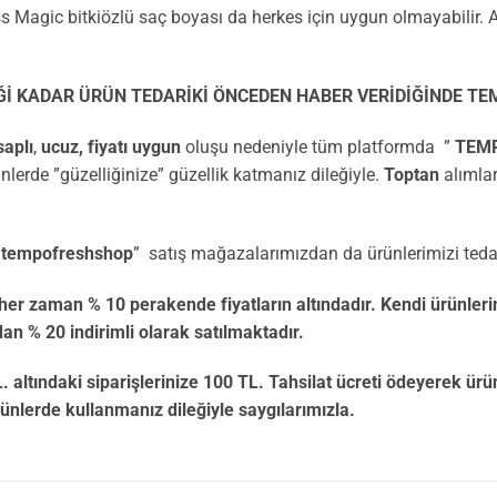
Magic bitkiözlü saç boyası da herkes için uygun olmayabilir. Al
ADAR ÜRÜN TEDARİKİ ÖNCEDEN HABER VERİDİĞİNDE TEMİ
saplı
,
ucuz,
fiyatı uygun
oluşu nedeniyle tüm platformda ”
TEM
nlerde ”güzelliğinize” güzellik katmanız dileğiyle.
Toptan
alımlar
”
tempofreshshop
” satış mağazalarımızdan da ürünlerimizi tedari
r zaman % 10 perakende fiyatların altındadır. Kendi ürü
dan % 20 indirimli olarak satılmaktadır.
aki siparişlerinize 100 TL. Tahsilat ücreti ödeyerek ürünler
günlerde kullanmanız dileğiyle saygılarımızla.