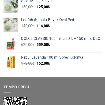
Sisal Masaj Eldiveni
Orijinal
Şu
150,00
₺
125,00
₺
fiyat:
andaki
150,00₺.
fiyat:
Loofah (Kabak) Büyük Oval Ped
125,00₺.
Orijinal
Şu
140,00
₺
116,00
₺
fiyat:
andaki
140,00₺.
fiyat:
DOLCE CLASSIC 100 ml. e EDT. + 150 ml. e DEO
116,00₺.
Orijinal
Şu
620,00
₺
559,00
₺
fiyat:
andaki
620,00₺.
fiyat:
Rebul Lavanda 100 ml Sprey Kolonya
559,00₺.
Orijinal
Şu
172,00
₺
162,00
₺
fiyat:
andaki
172,00₺.
fiyat:
162,00₺.
TEMPO FRESH