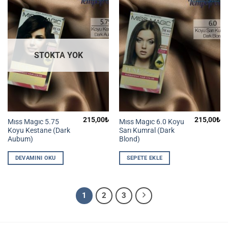
STOKTA YOK
215,00
₺
215,00
₺
Mıss Magıc 5.75
Mıss Magıc 6.0 Koyu
Koyu Kestane (Dark
Sarı Kumral (Dark
Aubum)
Blond)
DEVAMINI OKU
SEPETE EKLE
1
2
3