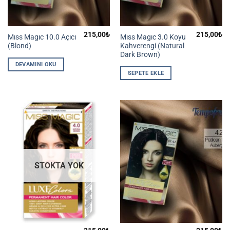
215,00
₺
215,00
₺
Mıss Magıc 10.0 Açıcı
Mıss Magıc 3.0 Koyu
(Blond)
Kahverengi (Natural
Dark Brown)
DEVAMINI OKU
SEPETE EKLE
STOKTA YOK