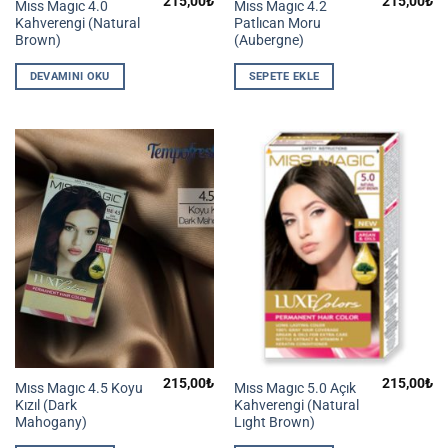
215,00
₺
215,00
₺
Mıss Magıc 4.0
Mıss Magıc 4.2
Kahverengi (Natural
Patlıcan Moru
Brown)
(Aubergne)
DEVAMINI OKU
SEPETE EKLE
215,00
₺
215,00
₺
Mıss Magıc 4.5 Koyu
Mıss Magıc 5.0 Açık
Kızıl (Dark
Kahverengi (Natural
Mahogany)
Lıght Brown)