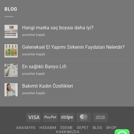
BLOG
Hangi marka saç boyası daha iyi?
Hangi
yorumlar kapalı
marka
saç
Geleneksel El Yapımı Sirkenin Faydaları Nelerdir?
boyası
Geleneksel
yorumlar kapalı
daha
El
iyi?
Yapımı
için
En sağlıklı Banyo Lifi
Sirkenin
En
yorumlar kapalı
Faydaları
sağlıklı
Nelerdir?
Banyo
için
Bakımlı Kadın Özellikleri
Lifi
Bakımlı
yorumlar kapalı
için
Kadın
Özellikleri
için
Visa
PayPal
Stripe
MasterCard
Cash
On
ANASAYFA
HESABIM
ÖDEME
SEPET
BLOG
SHOP
Delivery
HAKKIMIZDA