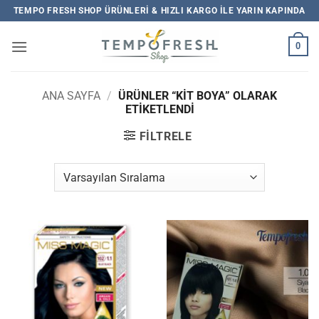
İçeriğe
TEMPO FRESH SHOP ÜRÜNLERI & HIZLI KARGO ILE YARIN KAPINDA
atla
0
ANA SAYFA
/
ÜRÜNLER “KİT BOYA” OLARAK
ETIKETLENDI
FILTRELE