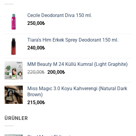
Cecile Deodorant Diva 150 ml.
250,00
₺
Tiara's Him Erkek Sprey Deodorant 150 ml.
240,00
₺
MM Beauty M 24 Küllü Kumral (Lıght Graphite)
Orijinal
Şu
220,00
₺
200,00
₺
fiyat:
andaki
220,00₺.
fiyat:
Mıss Magıc 3.0 Koyu Kahverengi (Natural Dark
200,00₺.
Brown)
215,00
₺
ÜRÜNLER