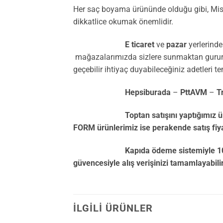
Her saç boyama ürününde olduğu gibi, Miss 
dikkatlice okumak önemlidir.
E ticaret
ve
pazar
yerlerind
mağazalarımızda sizlere sunmaktan gurur du
geçebilir ihtiyaç duyabileceğiniz adetleri te
Hepsiburada
–
PttAVM
–
T
Toptan satışını yaptığımız ürünler 
FORM ürünlerimiz ise perakende satış fiyat
Kapıda ödeme sistemiyle 1000 TL. altın
güvencesiyle alış verişinizi tamamlayabili
İLGILI ÜRÜNLER