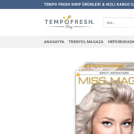
İçeriğe
TEMPO FRESH SHOP ÜRÜNLERI & HIZLI KARGO I
atla
Ara:
ANASAYFA
TRENYOL MAGAZA
HEPSIBURAD