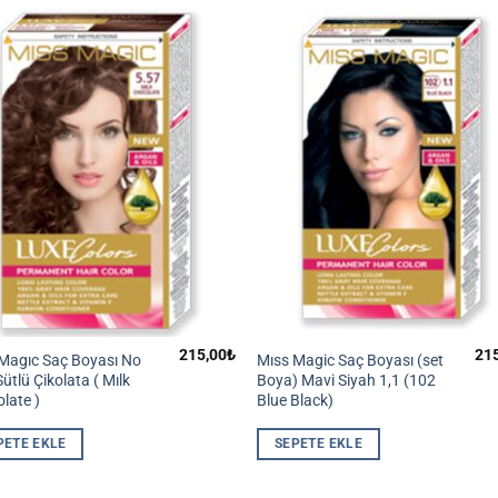
215,00
₺
21
Magıc Saç Boyası No
Mıss Magic Saç Boyası (set
Sütlü Çikolata ( Mılk
Boya) Mavi Siyah 1,1 (102
late )
Blue Black)
PETE EKLE
SEPETE EKLE