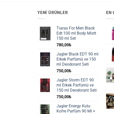
YENI ÜRÜNLER
EN 
Tiaras For Men Black
Edt 100 ml Body Mistt
150 ml Set
780,00
₺
Jagler Black EDT 90 ml
Erkek Parfümü ve 150
ml Deodorant Seti
750,00
₺
Jagler Storm EDT 90
ml Erkek Parfümü ve
150 ml Deodorant Seti
750,00
₺
Jagler Energy Kutu
Kofre Parfüm 90 Ml +