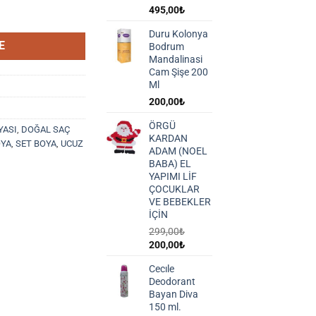
495,00
₺
atin Sarı ( Platınum Blond ) adet
Duru Kolonya
E
Bodrum
Mandalinasi
Cam Şişe 200
Ml
200,00
₺
ÖRGÜ
YASI
,
DOĞAL SAÇ
KARDAN
OYA
,
SET BOYA
,
UCUZ
ADAM (NOEL
BABA) EL
YAPIMI LİF
ÇOCUKLAR
VE BEBEKLER
İÇİN
299,00
₺
Orijinal
Şu
200,00
₺
fiyat:
andaki
Cecıle
299,00₺.
fiyat:
Deodorant
200,00₺.
Bayan Diva
150 ml.