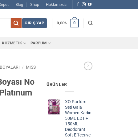
Sepet
Blog
Shop
Hakkımızda
0
GIRIŞ YAP
0,00
₺
KOZMETİK
PARFÜM
 BOYALARI
/
MISS
Boyası No
ÜRÜNLER
 Platınum
XO Parfüm
Seti Gaia
Women Kadın
50ML EDT +
150ML
Deodorant
Soft Effectıve