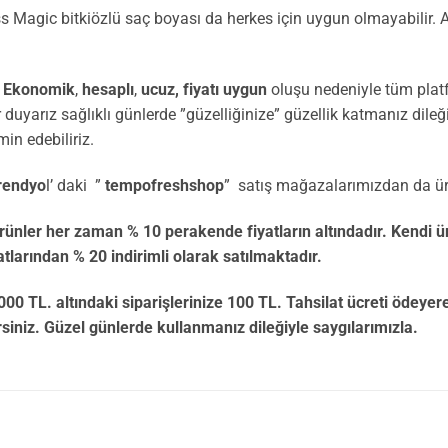
Magic bitkiözlü saç boyası da herkes için uygun olmayabilir. Al
e
Ekonomik
,
hesaplı
,
ucuz,
fiyatı uygun
oluşu nedeniyle tüm pla
yarız sağlıklı günlerde ”güzelliğinize” güzellik katmanız dileğ
min edebiliriz.
rendyo
l’ daki ”
tempofreshshop
” satış mağazalarımızdan da ürün
her zaman % 10 perakende fiyatların altındadır. Kendi 
larından % 20 indirimli olarak satılmaktadır.
daki siparişlerinize 100 TL. Tahsilat ücreti ödeyerek ür
rsiniz. Güzel günlerde kullanmanız dileğiyle saygılarımızla.