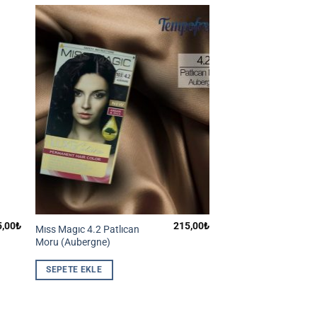
5,00
₺
215,00
₺
Mıss Magıc 4.2 Patlıcan
Moru (Aubergne)
SEPETE EKLE