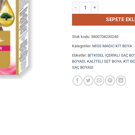
Mıss Magıc Saç Boyası No 10,1 Pl
SEPETE EKL
Stok kodu:
3800708230245
Kategoriler:
MISS MAGIC KİT BOYA
Etiketler:
BİTKİSEL İÇERİKLİ SAÇ BO
BOYASI
,
KALİTELİ SET BOYA
,
KİT B
SAÇ BOYASI