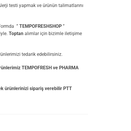
erji testi yapmak ve ürünün talimatlarını
tformda ”
TEMPOFRESHSHOP
”
iyle.
Toptan
alımlar için bizimle iletişime
lerimizi tedarik edebilirsiniz.
ürünlerimiz TEMPOFRESH ve PHARMA
ünlerinizi sipariş verebilir PTT