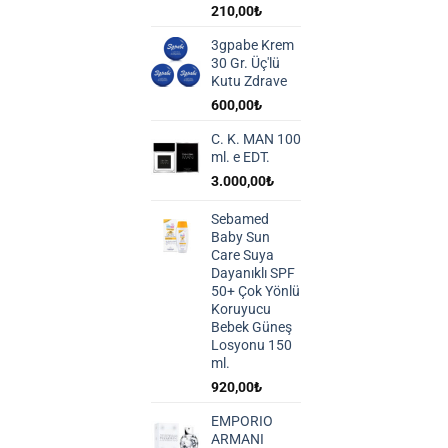
210,00
₺
3gpabe Krem
30 Gr. Üç'lü
Kutu Zdrave
600,00
₺
C. K. MAN 100
ml. e EDT.
3.000,00
₺
Sebamed
Baby Sun
Care Suya
Dayanıklı SPF
50+ Çok Yönlü
Koruyucu
Bebek Güneş
Losyonu 150
ml.
920,00
₺
EMPORIO
ARMANI