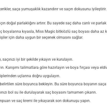
erikler, saça yumuşaklık kazandırır ve saçın dokusunu iyileştiri
saçın doğal parlaklığını artırır. Bu sayede saç daha canlı ve parlak
 boyalarına kıyasla, Miss Magic bitkiözlü saç boyası daha az ki
şiler için daha uygun bir seçenek olmasını sağlar.
çınızı iyi bir şekilde yıkayın ve kurulayın.
ın. Karışımı talimatlara göre hazırlayın ve boya fırçası veya eld
diplerinden uçlarına doğru uygulayın.
elirtilen süre boyunca bekleyin. Bu süre boyunca boyanın saça i
ınızı bol su ile durulayarak saç boyasını tamamen çıkarın.
mpuan ve saç kremi ile yıkayarak son dokunuşu yapın.