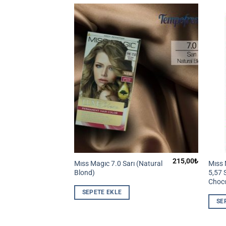
215,00
₺
215,00
₺
k
Mıss Magıc 7.0 Sarı (Natural
Mıss 
l Lıght
Blond)
5,57 
Choco
SEPETE EKLE
SE