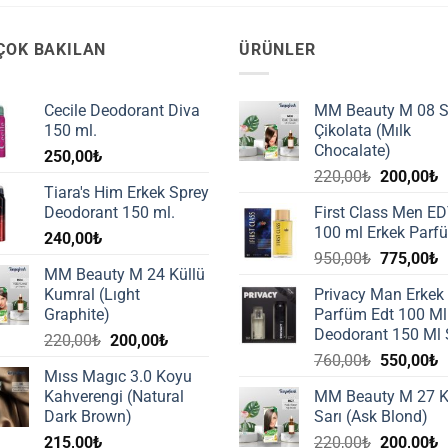
ÇOK BAKILAN
ÜRÜNLER
Cecile Deodorant Diva
MM Beauty M 08 S
150 ml.
Çikolata (Mılk
Chocalate)
250,00
₺
Orijinal
Ş
220,00
₺
200,00
₺
Tiara's Him Erkek Sprey
fiyat:
a
Deodorant 150 ml.
First Class Men E
220,00₺.
f
100 ml Erkek Parf
240,00
₺
2
Orijinal
Ş
950,00
₺
775,00
₺
MM Beauty M 24 Küllü
fiyat:
a
Kumral (Lıght
Privacy Man Erkek
950,00₺.
f
Graphite)
Parfüm Edt 100 Ml
7
Deodorant 150 Ml 
Orijinal
Şu
220,00
₺
200,00
₺
Orijinal
Ş
fiyat:
andaki
760,00
₺
550,00
₺
Mıss Magıc 3.0 Koyu
fiyat:
a
220,00₺.
fiyat:
Kahverengi (Natural
MM Beauty M 27 K
760,00₺.
f
200,00₺.
Dark Brown)
Sarı (Ask Blond)
5
Orijinal
Ş
215,00
₺
220,00
₺
200,00
₺