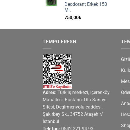
Deodorant Erkek 150
Ml.
750,00
₺
TEMPO FRESH
TE
Gizli
Kull
Mesa
Adres
: Türk iş merkezi, İçerenköy
Ödem
Mahallesi, Bostancı Oto Sanayi
Ana
Sitesi, Degirmenyolu caddesi,
Şakirbey Sk., 34752 Ataşehir/
Hes
İstanbul
Sho
Telefon:
0542 221 94 93