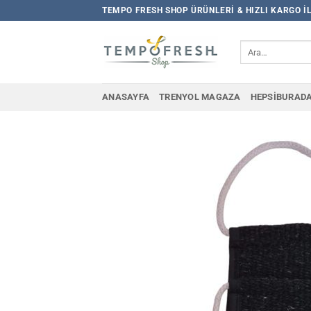
İçeriğe
TEMPO FRESH SHOP ÜRÜNLERI & HIZLI KARGO I
atla
Ara:
ANASAYFA
TRENYOL MAGAZA
HEPSIBURAD