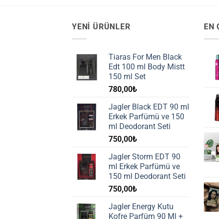
YENI ÜRÜNLER
EN 
Tiaras For Men Black
Edt 100 ml Body Mistt
150 ml Set
780,00
₺
Jagler Black EDT 90 ml
Erkek Parfümü ve 150
ml Deodorant Seti
750,00
₺
Jagler Storm EDT 90
ml Erkek Parfümü ve
150 ml Deodorant Seti
750,00
₺
Jagler Energy Kutu
Kofre Parfüm 90 Ml +