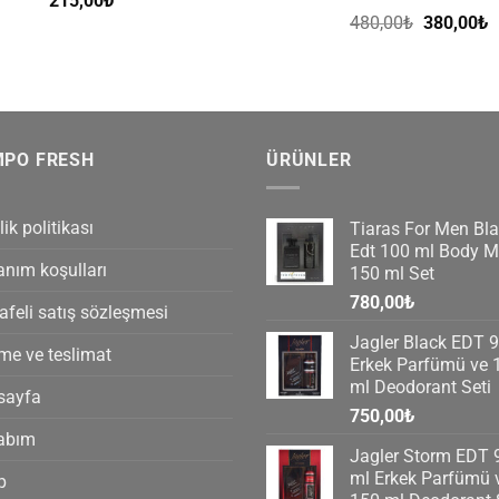
215,00
₺
Orijinal
Ş
480,00
₺
380,00
₺
fiyat:
a
480,00₺.
f
3
MPO FRESH
ÜRÜNLER
lik politikası
Tiaras For Men Bl
Edt 100 ml Body Mi
anım koşulları
150 ml Set
780,00
₺
feli satış sözleşmesi
Jagler Black EDT 
e ve teslimat
Erkek Parfümü ve 
ml Deodorant Seti
sayfa
750,00
₺
abım
Jagler Storm EDT 
ml Erkek Parfümü 
p