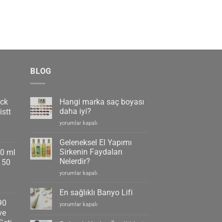
u
ndaki
iyat:
80,00₺.
BLOG
ack
Hangi marka saç boyası
daha iyi?
stt
Hangi
yorumlar kapalı
marka
saç
Geleneksel El Yapımı
boyası
Sirkenin Faydaları
90 ml
daha
Nelerdir?
150
iyi?
Geleneksel
için
yorumlar kapalı
El
Yapımı
En sağlıklı Banyo Lifi
Sirkenin
90
En
yorumlar kapalı
Faydaları
ve
sağlıklı
Nelerdir?
Banyo