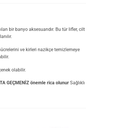
an bir banyo aksesuarıdır. Bu tür lifler, cilt
anılır.
hücrelerini ve kirleri nazikçe temizlemeye
ilir.
çenek olabilir.
TA GEÇMENİZ önemle rica olunur
Sağlıklı