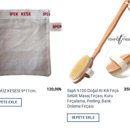
120,00
₺
35
Saplı %100 Doğal At Kılı Fırça
 YÜZ KESESİ 9*11cm.
Selülit Masaj Fırçası, Kuru
Fırçalama, Peeling, Batık
PETE EKLE
Önleme Fırçası
SEPETE EKLE