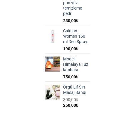
pon yüz
temizleme
pedi
230,00
₺
Caldion
Women 150
ml Deo Spray
190,00
₺
Modelli
Himalaya Tuz
lambası
750,00
₺
Örgü Lif Sırt
Masaj Bandı
300,00
₺
Orijinal
Şu
250,00
₺
fiyat:
andaki
300,00₺.
fiyat:
250,00₺.