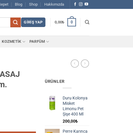
Sepet
Blog
Shop
Hakkımızda
0
GIRIŞ YAP
0,00
₺
KOZMETİK
PARFÜM
MASAJ
ÜRÜNLER
m.
Duru Kolonya
Misket
Limonu Pet
Şişe 400 Ml
200,00
₺
5*48 cm. adet
Perre Karınca