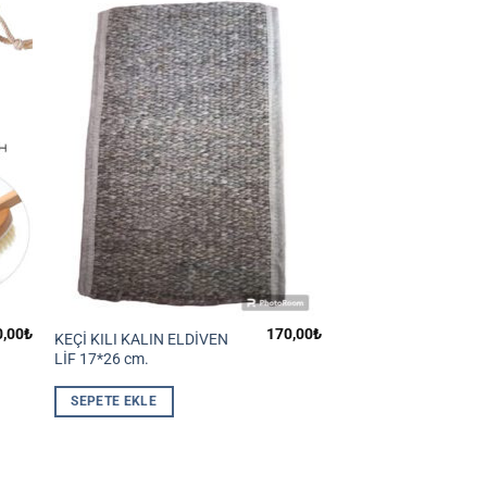
0,00
₺
170,00
₺
KEÇİ KILI KALIN ELDİVEN
LİF 17*26 cm.
SEPETE EKLE