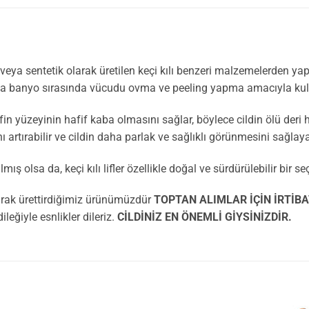
lı veya sentetik olarak üretilen keçi kılı benzeri malzemelerden yapıl
 veya banyo sırasında vücudu ovma ve peeling yapma amacıyla kull
ifin yüzeyinin hafif kaba olmasını sağlar, böylece cildin ölü deri 
artırabilir ve cildin daha parlak ve sağlıklı görünmesini sağlayab
ış olsa da, keçi kılı lifler özellikle doğal ve sürdürülebilir bir se
rak ürettirdiğimiz ürünümüzdür
TOPTAN ALIMLAR İÇİN İRTİBA
leğiyle esnlikler dileriz.
CİLDİNİZ EN ÖNEMLİ GİYSİNİZDİR.