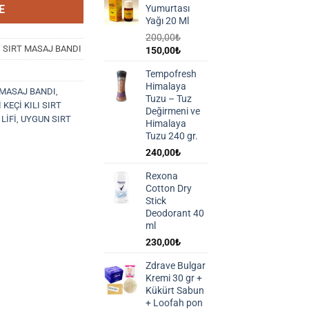
Yumurtası
E
Yağı 20 Ml
200,00
₺
I SIRT MASAJ BANDI
Orijinal
Şu
150,00
₺
fiyat:
andaki
Tempofresh
200,00₺.
fiyat:
Himalaya
150,00₺.
 MASAJ BANDI
,
Tuzu – Tuz
 KEÇİ KILI SIRT
Değirmeni ve
LİFİ
,
UYGUN SIRT
Himalaya
Tuzu 240 gr.
240,00
₺
Rexona
Cotton Dry
Stick
Deodorant 40
ml
230,00
₺
Zdrave Bulgar
Kremi 30 gr +
Kükürt Sabun
+ Loofah pon