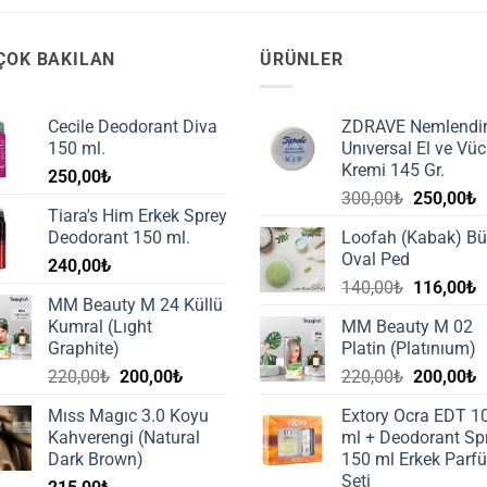
ÇOK BAKILAN
ÜRÜNLER
Cecile Deodorant Diva
ZDRAVE Nemlendir
150 ml.
Unıversal El ve Vüc
Kremi 145 Gr.
250,00
₺
Orijinal
Ş
300,00
₺
250,00
₺
Tiara's Him Erkek Sprey
fiyat:
a
Deodorant 150 ml.
Loofah (Kabak) B
300,00₺.
f
Oval Ped
240,00
₺
2
Orijinal
Ş
140,00
₺
116,00
₺
MM Beauty M 24 Küllü
fiyat:
a
Kumral (Lıght
MM Beauty M 02
140,00₺.
f
Graphite)
Platin (Platınıum)
1
Orijinal
Şu
Orijinal
Ş
220,00
₺
200,00
₺
220,00
₺
200,00
₺
fiyat:
andaki
fiyat:
a
Mıss Magıc 3.0 Koyu
Extory Ocra EDT 1
220,00₺.
fiyat:
220,00₺.
f
Kahverengi (Natural
ml + Deodorant Sp
200,00₺.
2
Dark Brown)
150 ml Erkek Parf
Seti