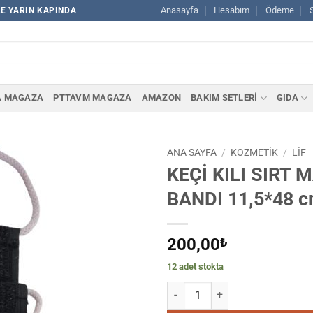
Anasayfa
Hesabım
Ödeme
LE YARIN KAPINDA
A MAGAZA
PTTAVM MAGAZA
AMAZON
BAKIM SETLERİ
GIDA
ANA SAYFA
/
KOZMETİK
/
LIF
KEÇİ KILI SIRT 
BANDI 11,5*48 c
200,00
₺
12 adet stokta
KEÇİ KILI SIRT MASAJ BANDI 11,