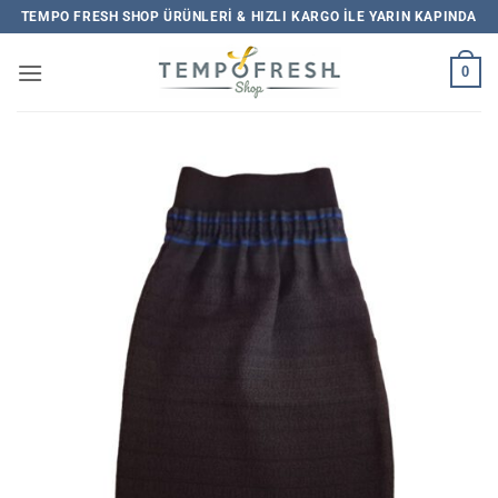
İçeriğe
TEMPO FRESH SHOP ÜRÜNLERI & HIZLI KARGO ILE YARIN KAPINDA
atla
0