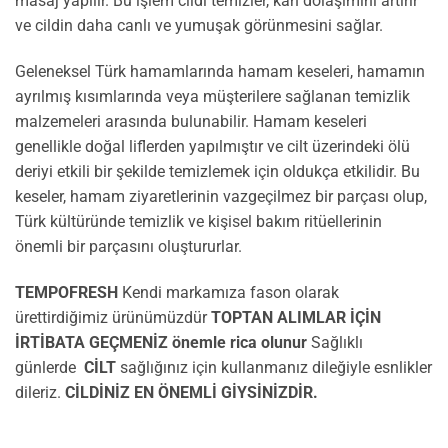
masaj yapılır. Bu işlem cildi temizler, kan dolaşımını artırır
ve cildin daha canlı ve yumuşak görünmesini sağlar.
Geleneksel Türk hamamlarında hamam keseleri, hamamın
ayrılmış kısımlarında veya müşterilere sağlanan temizlik
malzemeleri arasında bulunabilir. Hamam keseleri
genellikle doğal liflerden yapılmıştır ve cilt üzerindeki ölü
deriyi etkili bir şekilde temizlemek için oldukça etkilidir. Bu
keseler, hamam ziyaretlerinin vazgeçilmez bir parçası olup,
Türk kültüründe temizlik ve kişisel bakım ritüellerinin
önemli bir parçasını oluştururlar.
TEMPOFRESH
Kendi markamıza fason olarak
ürettirdiğimiz ürünümüzdür
TOPTAN ALIMLAR İÇİN
İRTİBATA GEÇMENİZ önemle rica olunur
Sağlıklı
günlerde
CİLT
sağlığınız için kullanmanız dileğiyle esnlikler
dileriz.
CİLDİNİZ EN ÖNEMLİ GİYSİNİZDİR.