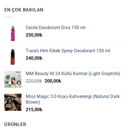
EN ÇOK BAKILAN
Cecile Deodorant Diva 150 ml.
250,00
₺
Tiara's Him Erkek Sprey Deodorant 150 ml.
240,00
₺
MM Beauty M 24 Küllü Kumral (Lıght Graphite)
Orijinal
Şu
220,00
₺
200,00
₺
fiyat:
andaki
220,00₺.
fiyat:
Mıss Magıc 3.0 Koyu Kahverengi (Natural Dark
200,00₺.
Brown)
215,00
₺
ÜRÜNLER