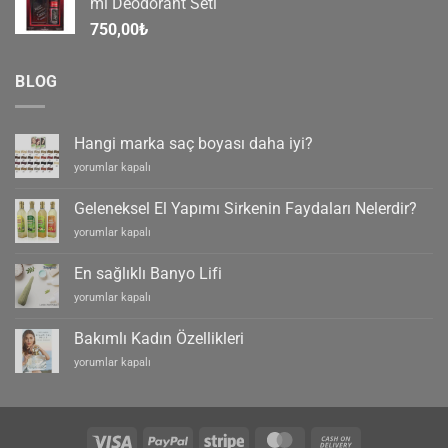
ml Deodorant Seti
750,00
₺
BLOG
Hangi marka saç boyası daha iyi?
Hangi
yorumlar kapalı
marka
saç
Geleneksel El Yapımı Sirkenin Faydaları Nelerdir?
boyası
Geleneksel
yorumlar kapalı
daha
El
iyi?
Yapımı
için
En sağlıklı Banyo Lifi
Sirkenin
En
yorumlar kapalı
Faydaları
sağlıklı
Nelerdir?
Banyo
için
Bakımlı Kadın Özellikleri
Lifi
Bakımlı
yorumlar kapalı
için
Kadın
Özellikleri
için
Visa
PayPal
Stripe
MasterCard
Cash