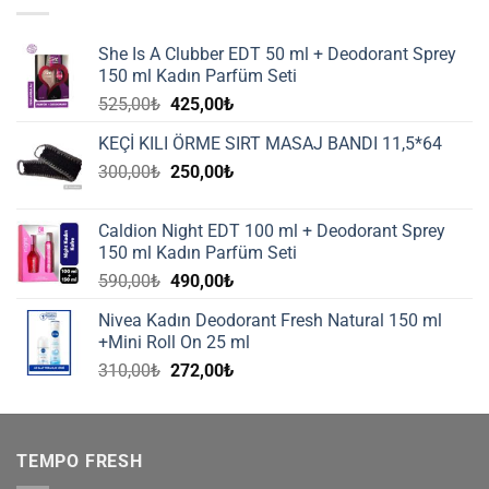
She Is A Clubber EDT 50 ml + Deodorant Sprey
150 ml Kadın Parfüm Seti
Orijinal
Şu
525,00
₺
425,00
₺
fiyat:
andaki
KEÇİ KILI ÖRME SIRT MASAJ BANDI 11,5*64
525,00₺.
fiyat:
Orijinal
Şu
300,00
₺
250,00
₺
425,00₺.
fiyat:
andaki
300,00₺.
fiyat:
Caldion Night EDT 100 ml + Deodorant Sprey
250,00₺.
150 ml Kadın Parfüm Seti
Orijinal
Şu
590,00
₺
490,00
₺
fiyat:
andaki
Nivea Kadın Deodorant Fresh Natural 150 ml
590,00₺.
fiyat:
+Mini Roll On 25 ml
490,00₺.
Orijinal
Şu
310,00
₺
272,00
₺
fiyat:
andaki
310,00₺.
fiyat:
272,00₺.
TEMPO FRESH