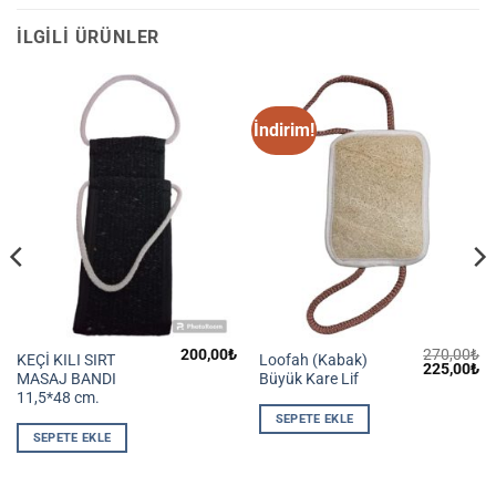
İLGILI ÜRÜNLER
İndirim!
200,00
₺
270,00
₺
KEÇİ KILI SIRT
Loofah (Kabak)
Şu
Orijinal
Ş
225,00
₺
MASAJ BANDI
Büyük Kare Lif
andaki
fiyat:
an
iyat:
270,00₺.
fiy
11,5*48 cm.
125,00₺.
22
SEPETE EKLE
SEPETE EKLE