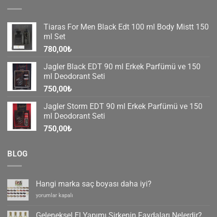
Tiaras For Men Black Edt 100 ml Body Mistt 150
ml Set
780,00
₺
Jagler Black EDT 90 ml Erkek Parfümü ve 150
ml Deodorant Seti
750,00
₺
Jagler Storm EDT 90 ml Erkek Parfümü ve 150
ml Deodorant Seti
750,00
₺
BLOG
Hangi marka saç boyası daha iyi?
Hangi
yorumlar kapalı
marka
saç
Geleneksel El Yapımı Sirkenin Faydaları Nelerdir?