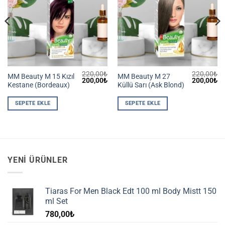
220,00
₺
220,00
₺
MM Beauty M 15 Kızıl
MM Beauty M 27
Şu
Orijinal
Şu
Orijinal
Ş
200,00
₺
200,00
₺
Kestane (Bordeaux)
Küllü Sarı (Ask Blond)
andaki
fiyat:
andaki
fiyat:
an
iyat:
220,00₺.
fiyat:
220,00₺.
fiy
200,00₺.
200,00₺.
20
SEPETE EKLE
SEPETE EKLE
YENI ÜRÜNLER
Tiaras For Men Black Edt 100 ml Body Mistt 150
ml Set
780,00
₺