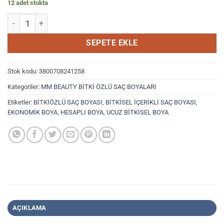
12 adet stokta
220,00₺.
fiyat:
MM Beauty M 05 Koyu Kumral (Dark Blond) adet
200,00₺.
SEPETE EKLE
Stok kodu:
3800708241258
Kategoriler:
MM BEAUTY BİTKİ ÖZLÜ SAÇ BOYALARI
Etiketler:
BİTKİÖZLÜ SAÇ BOYASI
,
BİTKİSEL İÇERİKLİ SAÇ BOYASI
,
EKONOMİK BOYA
,
HESAPLI BOYA
,
UCUZ BİTKİSEL BOYA
AÇIKLAMA