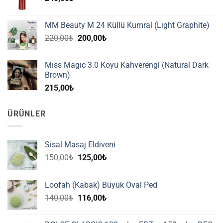
MM Beauty M 24 Küllü Kumral (Lıght Graphite)
Orijinal
Şu
220,00
₺
200,00
₺
fiyat:
andaki
220,00₺.
fiyat:
Mıss Magıc 3.0 Koyu Kahverengi (Natural Dark
200,00₺.
Brown)
215,00
₺
ÜRÜNLER
Sisal Masaj Eldiveni
Orijinal
Şu
150,00
₺
125,00
₺
fiyat:
andaki
150,00₺.
fiyat:
Loofah (Kabak) Büyük Oval Ped
125,00₺.
Orijinal
Şu
140,00
₺
116,00
₺
fiyat:
andaki
140,00₺.
fiyat: