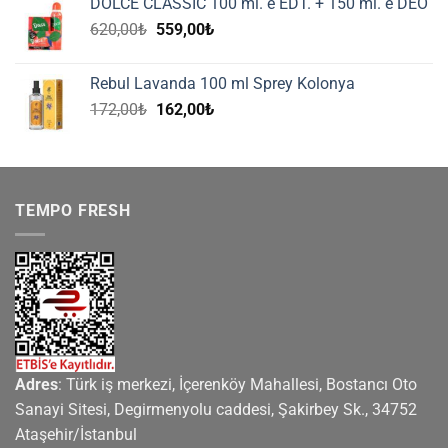
DOLCE CLASSIC 100 ml. e EDT. + 150 ml. e DEO
116,00₺.
Orijinal
Şu
620,00
₺
559,00
₺
fiyat:
andaki
620,00₺.
fiyat:
Rebul Lavanda 100 ml Sprey Kolonya
559,00₺.
Orijinal
Şu
172,00
₺
162,00
₺
fiyat:
andaki
172,00₺.
fiyat:
162,00₺.
TEMPO FRESH
Adres
: Türk iş merkezi, İçerenköy Mahallesi, Bostancı Oto
Sanayi Sitesi, Degirmenyolu caddesi, Şakirbey Sk., 34752
Ataşehir/İstanbul