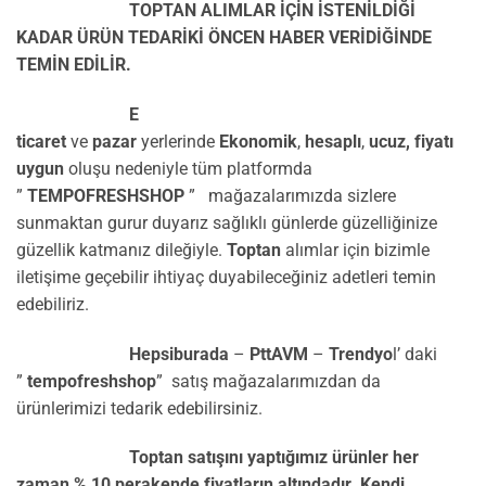
TOPTAN ALIMLAR İÇİN İSTENİLDİĞİ
KADAR ÜRÜN TEDARİKİ ÖNCEN HABER VERİDİĞİNDE
TEMİN EDİLİR.
E
ticaret
ve
pazar
yerlerinde
Ekonomik
,
hesaplı
,
ucuz,
fiyatı
uygun
oluşu nedeniyle tüm platformda
”
TEMPOFRESHSHOP
” mağazalarımızda sizlere
sunmaktan gurur duyarız sağlıklı günlerde güzelliğinize
güzellik katmanız dileğiyle.
Toptan
alımlar için bizimle
iletişime geçebilir ihtiyaç duyabileceğiniz adetleri temin
edebiliriz.
Hepsiburada
–
PttAVM
–
Trendyo
l’ daki
”
tempofreshshop
” satış mağazalarımızdan da
ürünlerimizi tedarik edebilirsiniz.
Toptan satışını yaptığımız ürünler her
zaman % 10 perakende fiyatların altındadır. Kendi