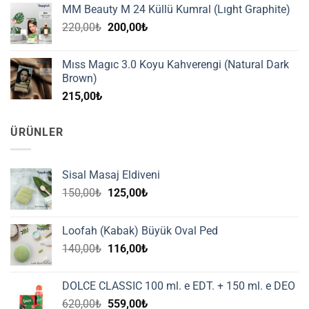
MM Beauty M 24 Küllü Kumral (Lıght Graphite)
Orijinal
Şu
220,00
₺
200,00
₺
fiyat:
andaki
220,00₺.
fiyat:
Mıss Magıc 3.0 Koyu Kahverengi (Natural Dark
200,00₺.
Brown)
215,00
₺
ÜRÜNLER
Sisal Masaj Eldiveni
Orijinal
Şu
150,00
₺
125,00
₺
fiyat:
andaki
150,00₺.
fiyat:
Loofah (Kabak) Büyük Oval Ped
125,00₺.
Orijinal
Şu
140,00
₺
116,00
₺
fiyat:
andaki
140,00₺.
fiyat:
DOLCE CLASSIC 100 ml. e EDT. + 150 ml. e DEO
116,00₺.
Orijinal
Şu
620,00
₺
559,00
₺