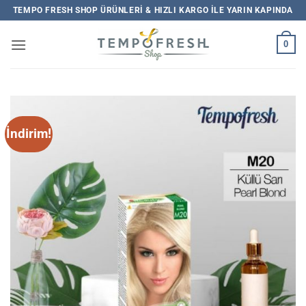
İçeriğe
TEMPO FRESH SHOP ÜRÜNLERI & HIZLI KARGO ILE YARIN KAPINDA
atla
0
İndirim!