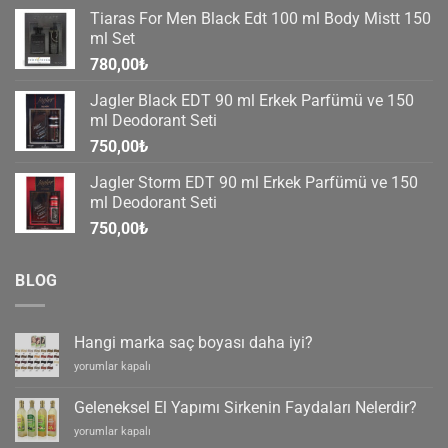
Tiaras For Men Black Edt 100 ml Body Mistt 150
ml Set
780,00
₺
Jagler Black EDT 90 ml Erkek Parfümü ve 150
ml Deodorant Seti
750,00
₺
Jagler Storm EDT 90 ml Erkek Parfümü ve 150
ml Deodorant Seti
750,00
₺
BLOG
Hangi marka saç boyası daha iyi?
Hangi
yorumlar kapalı
marka
saç
Geleneksel El Yapımı Sirkenin Faydaları Nelerdir?
boyası
Geleneksel
yorumlar kapalı
daha
El