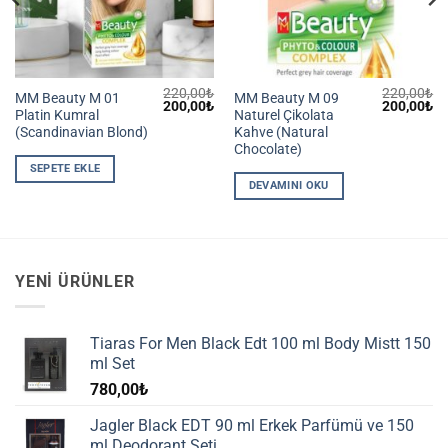
220,00
₺
220,00
₺
MM Beauty M 01
MM Beauty M 09
Şu
Orijinal
Şu
Orijinal
Ş
200,00
₺
200,00
₺
Platin Kumral
Naturel Çikolata
andaki
fiyat:
andaki
fiyat:
an
iyat:
220,00₺.
fiyat:
220,00₺.
fiy
(Scandinavian Blond)
Kahve (Natural
200,00₺.
200,00₺.
20
Chocolate)
SEPETE EKLE
DEVAMINI OKU
YENI ÜRÜNLER
Tiaras For Men Black Edt 100 ml Body Mistt 150
ml Set
780,00
₺
Jagler Black EDT 90 ml Erkek Parfümü ve 150
ml Deodorant Seti