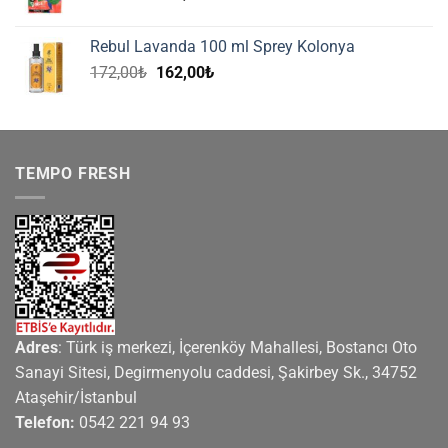
fiyat:
andaki
620,00₺.
fiyat:
Rebul Lavanda 100 ml Sprey Kolonya
559,00₺.
Orijinal
Şu
172,00
₺
162,00
₺
fiyat:
andaki
172,00₺.
fiyat:
162,00₺.
TEMPO FRESH
Adres
: Türk iş merkezi, İçerenköy Mahallesi, Bostancı Oto
Sanayi Sitesi, Degirmenyolu caddesi, Şakirbey Sk., 34752
Ataşehir/İstanbul
Telefon:
0542 221 94 93