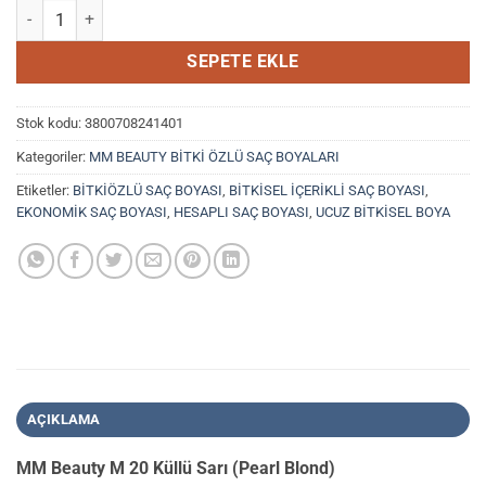
MM Beauty M 20 Küllü Sarı (Pearl Blond) adet
200,00₺.
SEPETE EKLE
Stok kodu:
3800708241401
Kategoriler:
MM BEAUTY BİTKİ ÖZLÜ SAÇ BOYALARI
Etiketler:
BİTKİÖZLÜ SAÇ BOYASI
,
BİTKİSEL İÇERİKLİ SAÇ BOYASI
,
EKONOMİK SAÇ BOYASI
,
HESAPLI SAÇ BOYASI
,
UCUZ BİTKİSEL BOYA
AÇIKLAMA
MM Beauty M 20 Küllü Sarı (Pearl Blond)