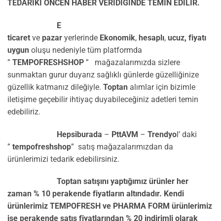
TEDARİKİ ÖNCEN HABER VERİDİĞİNDE TEMİN EDİLİR.
E
ticaret
ve
pazar
yerlerinde
Ekonomik
,
hesaplı
,
ucuz,
fiyatı
uygun
oluşu nedeniyle tüm platformda
”
TEMPOFRESHSHOP
” mağazalarımızda sizlere
sunmaktan gurur duyarız sağlıklı günlerde güzelliğinize
güzellik katmanız dileğiyle.
Toptan
alımlar için bizimle
iletişime geçebilir ihtiyaç duyabileceğiniz adetleri temin
edebiliriz.
Hepsiburada
–
PttAVM
–
Trendyo
l’ daki
”
tempofreshshop
” satış mağazalarımızdan da
ürünlerimizi tedarik edebilirsiniz.
Toptan satışını yaptığımız ürünler her
zaman % 10 perakende fiyatların altındadır. Kendi
ürünlerimiz TEMPOFRESH ve PHARMA FORM ürünlerimiz
ise perakende satış fiyatlarından % 20 indirimli olarak