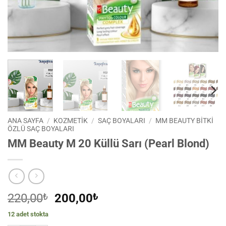
ANA SAYFA
/
KOZMETİK
/
SAÇ BOYALARI
/
MM BEAUTY BİTKİ
ÖZLÜ SAÇ BOYALARI
MM Beauty M 20 Küllü Sarı (Pearl Blond)
Orijinal
Şu
220,00
₺
200,00
₺
fiyat:
andaki
12 adet stokta
220,00₺.
fiyat: