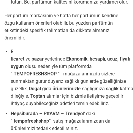
tutun. Bu, parfümün kalitesini korumanıza yardımcı olur.
Her parfüm markasının ve hatta her parfümün kendine
özgü kullanım önerileri olabilir, bu yüzden parfümün
etiketindeki spesifik talimatları da dikkate almanız
önemlidir.
E
ticaret
ve
pazar
yerlerinde
Ekonomik
,
hesaplı
,
ucuz,
fiyatı
uygun
oluşu nedeniyle tüm platformda
”
TEMPOFRESHSHOP
” mağazalarımızda sizlere
sunmaktan gurur duyarız sağlıklı günlerde güzelliğinize
güzellik,
Doğal
gıda
ürünlerimizle
sağlığınıza
sağlık
katma
dileğiyle.
Toptan
alımlar için bizimle iletişime geçebilir
ihtiyaç duyabileceğiniz adetleri temin edebiliriz.
Hepsiburada
–
PttAVM
–
Trendyo
l’ daki
”
tempofreshshop
” satış mağazalarımızdan da
ürünlerimizi tedarik edebilirsiniz.