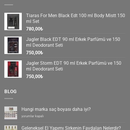
Tiaras For Men Black Edt 100 ml Body Mistt 150
ml Set
780,00
₺
Jagler Black EDT 90 ml Erkek Parfümü ve 150
ml Deodorant Seti
750,00
₺
Jagler Storm EDT 90 ml Erkek Parfümü ve 150
ml Deodorant Seti
750,00
₺
BLOG
Hangi marka saç boyası daha iyi?
Hangi
yorumlar kapalı
marka
saç
Geleneksel El Yapımı Sirkenin Faydaları Nelerdir?