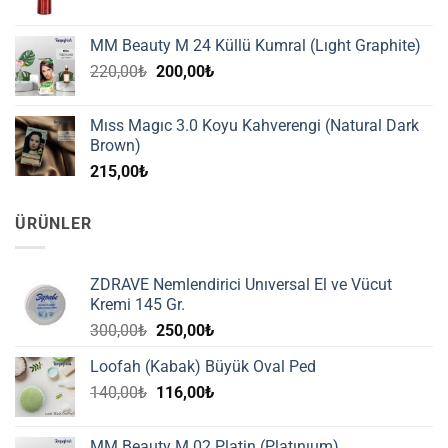
MM Beauty M 24 Küllü Kumral (Lıght Graphite)
Orijinal
Şu
220,00
₺
200,00
₺
fiyat:
andaki
220,00₺.
fiyat:
Mıss Magıc 3.0 Koyu Kahverengi (Natural Dark
200,00₺.
Brown)
215,00
₺
ÜRÜNLER
ZDRAVE Nemlendirici Unıversal El ve Vücut
Kremi 145 Gr.
Orijinal
Şu
300,00
₺
250,00
₺
fiyat:
andaki
Loofah (Kabak) Büyük Oval Ped
300,00₺.
fiyat:
Orijinal
Şu
140,00
₺
116,00
₺
250,00₺.
fiyat:
andaki
140,00₺.
fiyat:
MM Beauty M 02 Platin (Platınıum)