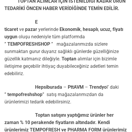
TOPTAN ALIMLAR İÇİN İSTENİLDİĞİ KADAR ÜRÜN
TEDARİKİ ÖNCEN HABER VERİDİĞİNDE TEMİN EDİLİR.
E
ticaret
ve
pazar
yerlerinde
Ekonomik
,
hesaplı
,
ucuz,
fiyatı
uygun
oluşu nedeniyle tüm platformda
”
TEMPOFRESHSHOP
” mağazalarımızda sizlere
sunmaktan gurur duyarız sağlıklı günlerde güzelliğinize
güzellik katmanız dileğiyle.
Toptan
alımlar için bizimle
iletişime geçebilir ihtiyaç duyabileceğiniz adetleri temin
edebiliriz.
Hepsiburada
–
PttAVM
–
Trendyo
l’ daki
”
tempofreshshop
” satış mağazalarımızdan da
ürünlerimizi tedarik edebilirsiniz.
Toptan satışını yaptığımız ürünler her
zaman % 10 perakende fiyatların altındadır. Kendi
ürünlerimiz TEMPOFRESH ve PHARMA FORM ürünlerimiz