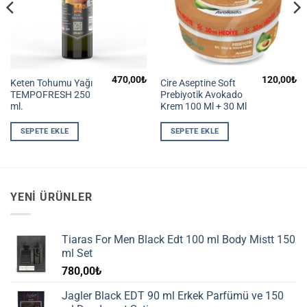
470,00
₺
120,00
₺
Keten Tohumu Yağı
Cire Aseptine Soft
TEMPOFRESH 250
Prebiyotik Avokado
ml.
Krem 100 Ml + 30 Ml
SEPETE EKLE
SEPETE EKLE
YENI ÜRÜNLER
Tiaras For Men Black Edt 100 ml Body Mistt 150
ml Set
780,00
₺
Jagler Black EDT 90 ml Erkek Parfümü ve 150