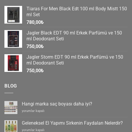
Tiaras For Men Black Edt 100 ml Body Mistt 150
ml Set
780,00
₺
Jagler Black EDT 90 ml Erkek Parfümü ve 150
ml Deodorant Seti
750,00
₺
Jagler Storm EDT 90 ml Erkek Parfümü ve 150
ml Deodorant Seti
750,00
₺
BLOG
Hangi marka saç boyası daha iyi?
Hangi
yorumlar kapalı
marka
saç
Geleneksel El Yapımı Sirkenin Faydaları Nelerdir?
boyası
Geleneksel
yorumlar kapalı
daha