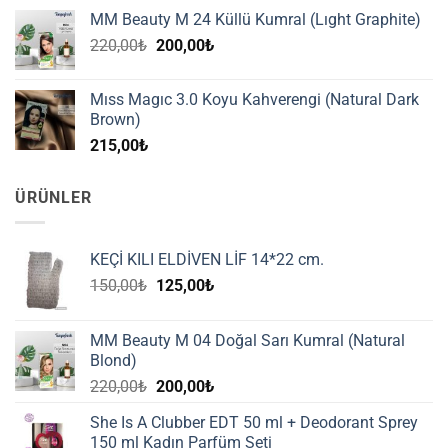
MM Beauty M 24 Küllü Kumral (Lıght Graphite)
Orijinal
Şu
220,00
₺
200,00
₺
fiyat:
andaki
220,00₺.
fiyat:
Mıss Magıc 3.0 Koyu Kahverengi (Natural Dark
200,00₺.
Brown)
215,00
₺
ÜRÜNLER
KEÇİ KILI ELDİVEN LİF 14*22 cm.
Orijinal
Şu
150,00
₺
125,00
₺
fiyat:
andaki
150,00₺.
fiyat:
MM Beauty M 04 Doğal Sarı Kumral (Natural
125,00₺.
Blond)
Orijinal
Şu
220,00
₺
200,00
₺
fiyat:
andaki
She Is A Clubber EDT 50 ml + Deodorant Sprey
220,00₺.
fiyat:
150 ml Kadın Parfüm Seti