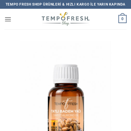
İçeriğe
TEMPO FRESH SHOP ÜRÜNLERI & HIZLI KARGO ILE YARIN KAPINDA
atla
0