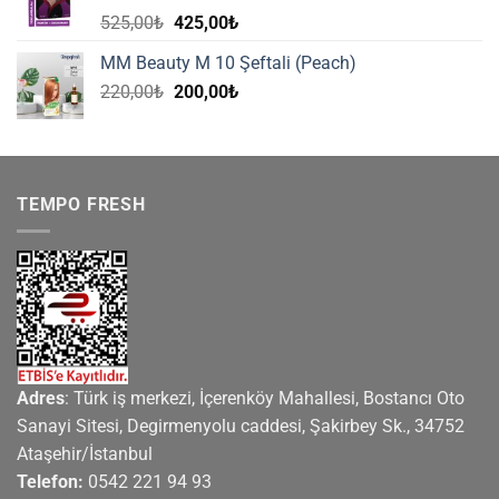
200,00₺.
Orijinal
Şu
525,00
₺
425,00
₺
fiyat:
andaki
MM Beauty M 10 Şeftali (Peach)
525,00₺.
fiyat:
Orijinal
Şu
220,00
₺
200,00
₺
425,00₺.
fiyat:
andaki
220,00₺.
fiyat:
200,00₺.
TEMPO FRESH
Adres
: Türk iş merkezi, İçerenköy Mahallesi, Bostancı Oto
Sanayi Sitesi, Degirmenyolu caddesi, Şakirbey Sk., 34752
Ataşehir/İstanbul
Telefon:
0542 221 94 93