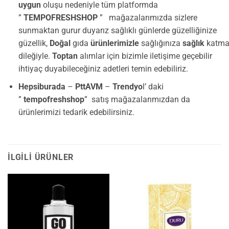
uygun
oluşu nedeniyle tüm platformda
”
TEMPOFRESHSHOP
” mağazalarımızda sizlere
sunmaktan gurur duyarız sağlıklı günlerde güzelliğinize
güzellik,
Doğal
gıda
ürünlerimizle
sağlığınıza
sağlık
katma
dileğiyle.
Toptan
alımlar için bizimle iletişime geçebilir
ihtiyaç duyabileceğiniz adetleri temin edebiliriz.
Hepsiburada
–
PttAVM
–
Trendyo
l’ daki
”
tempofreshshop
” satış mağazalarımızdan da
ürünlerimizi tedarik edebilirsiniz.
İLGILI ÜRÜNLER