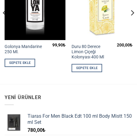
99,90
₺
200,00
₺
Golonya Mandarine
Duru 80 Derece
250 Ml.
Limon Çiçeği
Kolonyası 400 Ml
SEPETE EKLE
SEPETE EKLE
YENI ÜRÜNLER
Tiaras For Men Black Edt 100 ml Body Mistt 150
ml Set
780,00
₺