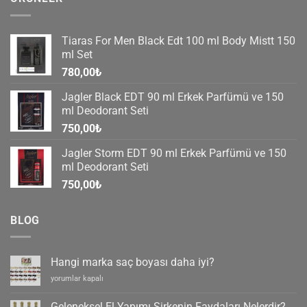
Tiaras For Men Black Edt 100 ml Body Mistt 150
ml Set
780,00
₺
Jagler Black EDT 90 ml Erkek Parfümü ve 150
ml Deodorant Seti
750,00
₺
Jagler Storm EDT 90 ml Erkek Parfümü ve 150
ml Deodorant Seti
750,00
₺
BLOG
Hangi marka saç boyası daha iyi?
Hangi
yorumlar kapalı
marka
saç
Geleneksel El Yapımı Sirkenin Faydaları Nelerdir?