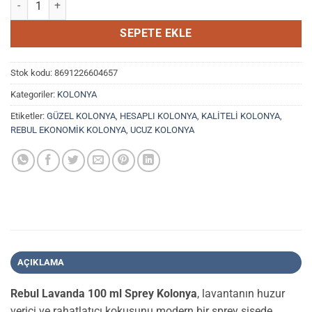
162,00₺.
SEPETE EKLE
Stok kodu:
8691226604657
Kategoriler:
KOLONYA
Etiketler:
GÜZEL KOLONYA
,
HESAPLI KOLONYA
,
KALİTELİ KOLONYA
,
REBUL EKONOMİK KOLONYA
,
UCUZ KOLONYA
AÇIKLAMA
Rebul Lavanda 100 ml Sprey Kolonya
, lavantanın huzur
verici ve rahatlatıcı kokusunu modern bir sprey şişede