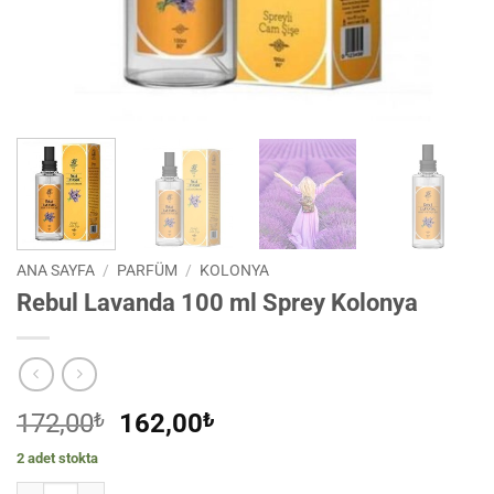
ANA SAYFA
/
PARFÜM
/
KOLONYA
Rebul Lavanda 100 ml Sprey Kolonya
Orijinal
Şu
172,00
₺
162,00
₺
fiyat:
andaki
2 adet stokta
172,00₺.
fiyat:
Rebul Lavanda 100 ml Sprey Kolonya adet