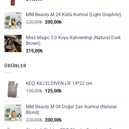
MM Beauty M 24 Küllü Kumral (Lıght Graphite)
Orijinal
Şu
220,00
₺
200,00
₺
fiyat:
andaki
220,00₺.
fiyat:
Mıss Magıc 3.0 Koyu Kahverengi (Natural Dark
200,00₺.
Brown)
215,00
₺
ÜRÜNLER
KEÇİ KILI ELDİVEN LİF 14*22 cm.
Orijinal
Şu
150,00
₺
125,00
₺
fiyat:
andaki
150,00₺.
fiyat:
MM Beauty M 04 Doğal Sarı Kumral (Natural
125,00₺.
Blond)
Orijinal
Şu
220,00
₺
200,00
₺
fiyat:
andaki