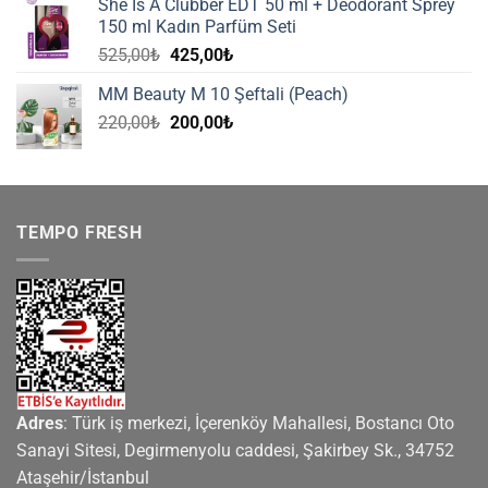
She Is A Clubber EDT 50 ml + Deodorant Sprey
220,00₺.
fiyat:
150 ml Kadın Parfüm Seti
200,00₺.
Orijinal
Şu
525,00
₺
425,00
₺
fiyat:
andaki
MM Beauty M 10 Şeftali (Peach)
525,00₺.
fiyat:
Orijinal
Şu
220,00
₺
200,00
₺
425,00₺.
fiyat:
andaki
220,00₺.
fiyat:
200,00₺.
TEMPO FRESH
Adres
: Türk iş merkezi, İçerenköy Mahallesi, Bostancı Oto
Sanayi Sitesi, Degirmenyolu caddesi, Şakirbey Sk., 34752
Ataşehir/İstanbul