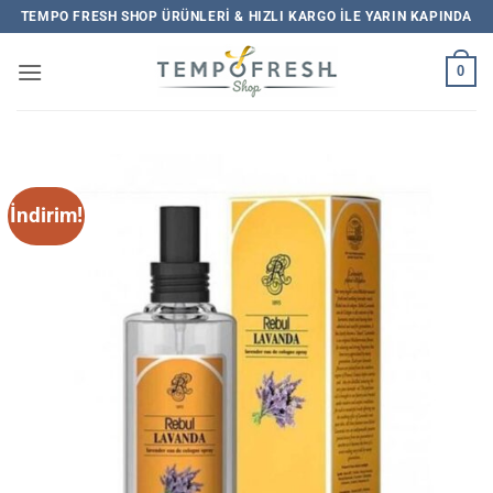
İçeriğe
TEMPO FRESH SHOP ÜRÜNLERI & HIZLI KARGO ILE YARIN KAPINDA
atla
0
İndirim!