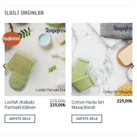
İLGILI ÜRÜNLER
İndirim!
270,00
₺
225,00
₺
Loofah (Kabak)
Cotton Havlu Sırt
Şu
Orijinal
Şu
225,00
₺
Parmaklı Eldiven
Masaj Bandı
andaki
fiyat:
andaki
iyat:
270,00₺.
fiyat:
200,00₺.
225,00₺.
SEPETE EKLE
SEPETE EKLE