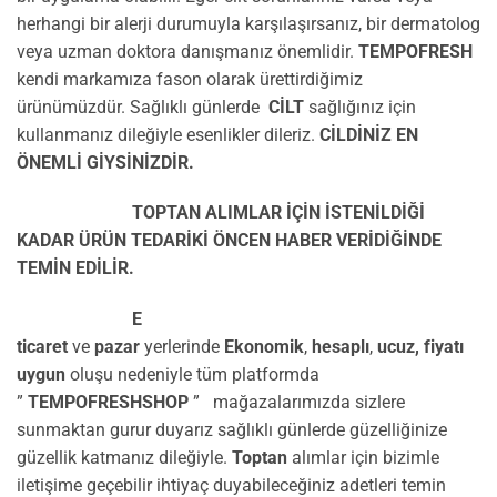
herhangi bir alerji durumuyla karşılaşırsanız, bir dermatolog
veya uzman doktora danışmanız önemlidir.
TEMPOFRESH
kendi markamıza fason olarak ürettirdiğimiz
ürünümüzdür.
Sağlıklı günlerde
CİLT
sağlığınız için
kullanmanız dileğiyle esenlikler dileriz.
CİLDİNİZ EN
ÖNEMLİ GİYSİNİZDİR.
TOPTAN ALIMLAR İÇİN İSTENİLDİĞİ
KADAR ÜRÜN TEDARİKİ ÖNCEN HABER VERİDİĞİNDE
TEMİN EDİLİR.
E
ticaret
ve
pazar
yerlerinde
Ekonomik
,
hesaplı
,
ucuz,
fiyatı
uygun
oluşu nedeniyle tüm platformda
”
TEMPOFRESHSHOP
” mağazalarımızda sizlere
sunmaktan gurur duyarız sağlıklı günlerde güzelliğinize
güzellik katmanız dileğiyle.
Toptan
alımlar için bizimle
iletişime geçebilir ihtiyaç duyabileceğiniz adetleri temin