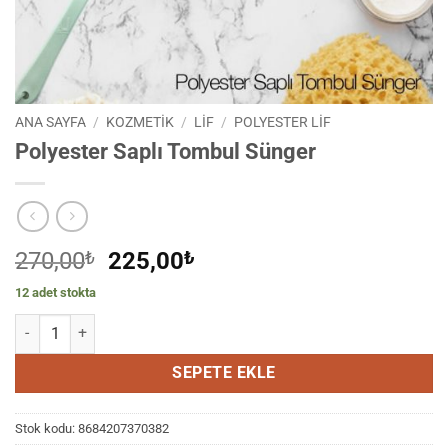
ANA SAYFA
/
KOZMETİK
/
LIF
/
POLYESTER LIF
Polyester Saplı Tombul Sünger
Orijinal
Şu
270,00
₺
225,00
₺
fiyat:
andaki
12 adet stokta
270,00₺.
fiyat:
Polyester Saplı Tombul Sünger adet
225,00₺.
SEPETE EKLE
Stok kodu:
8684207370382