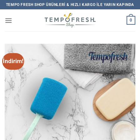
İçeriğe
TEMPO FRESH SHOP ÜRÜNLERI & HIZLI KARGO ILE YARIN KAPINDA
atla
0
İndirim!