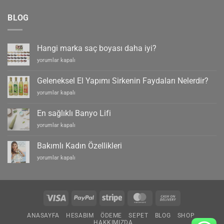
BLOG
Hangi marka saç boyası daha iyi?
Hangi
yorumlar kapalı
marka
saç
Geleneksel El Yapımı Sirkenin Faydaları Nelerdir?
boyası
Geleneksel
yorumlar kapalı
daha
El
iyi?
Yapımı
için
En sağlıklı Banyo Lifi
Sirkenin
En
yorumlar kapalı
Faydaları
sağlıklı
Nelerdir?
Banyo
için
Bakımlı Kadın Özellikleri
Lifi
Bakımlı
yorumlar kapalı
için
Kadın
Özellikleri
için
Visa
PayPal
Stripe
MasterCard
Cash
On
ANASAYFA
HESABIM
ÖDEME
SEPET
BLOG
SHOP
Delivery
HAKKIMIZDA