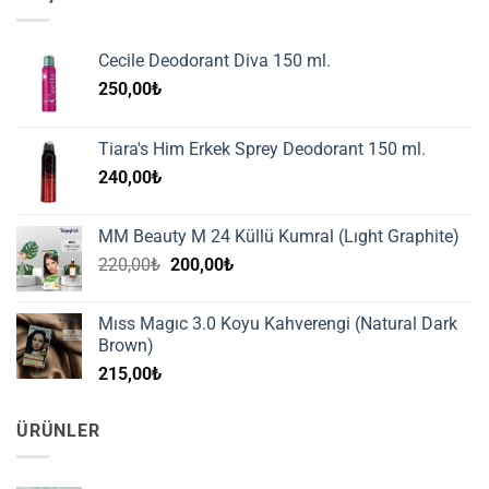
Cecile Deodorant Diva 150 ml.
250,00
₺
Tiara's Him Erkek Sprey Deodorant 150 ml.
240,00
₺
MM Beauty M 24 Küllü Kumral (Lıght Graphite)
Orijinal
Şu
220,00
₺
200,00
₺
fiyat:
andaki
220,00₺.
fiyat:
Mıss Magıc 3.0 Koyu Kahverengi (Natural Dark
200,00₺.
Brown)
215,00
₺
ÜRÜNLER