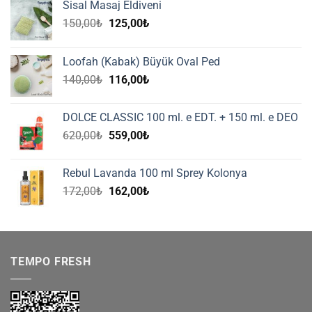
Sisal Masaj Eldiveni
Orijinal
Şu
150,00
₺
125,00
₺
fiyat:
andaki
150,00₺.
fiyat:
Loofah (Kabak) Büyük Oval Ped
125,00₺.
Orijinal
Şu
140,00
₺
116,00
₺
fiyat:
andaki
140,00₺.
fiyat:
DOLCE CLASSIC 100 ml. e EDT. + 150 ml. e DEO
116,00₺.
Orijinal
Şu
620,00
₺
559,00
₺
fiyat:
andaki
620,00₺.
fiyat:
Rebul Lavanda 100 ml Sprey Kolonya
559,00₺.
Orijinal
Şu
172,00
₺
162,00
₺
fiyat:
andaki
172,00₺.
fiyat:
162,00₺.
TEMPO FRESH