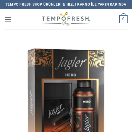
İçeriğe
TEMPO FRESH SHOP ÜRÜNLERI & HIZLI KARGO ILE YARIN KAPINDA
atla
0