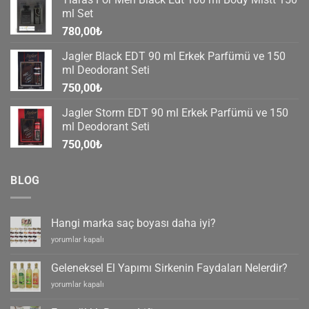
ml Set
780,00
₺
Jagler Black EDT 90 ml Erkek Parfümü ve 150
ml Deodorant Seti
750,00
₺
Jagler Storm EDT 90 ml Erkek Parfümü ve 150
ml Deodorant Seti
750,00
₺
BLOG
Hangi marka saç boyası daha iyi?
Hangi
yorumlar kapalı
marka
saç
Geleneksel El Yapımı Sirkenin Faydaları Nelerdir?
boyası
Geleneksel
yorumlar kapalı
daha
El
iyi?
Yapımı