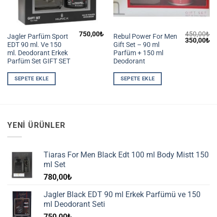
750,00
₺
450,00
₺
Jagler Parfüm Sport
Rebul Power For Men
Orijinal
Ş
350,00
₺
EDT 90 ml. Ve 150
Gift Set – 90 ml
fiyat:
an
450,00₺.
fiy
ml. Deodorant Erkek
Parfüm + 150 ml
35
Parfüm Set GIFT SET
Deodorant
SEPETE EKLE
SEPETE EKLE
YENI ÜRÜNLER
Tiaras For Men Black Edt 100 ml Body Mistt 150
ml Set
780,00
₺
Jagler Black EDT 90 ml Erkek Parfümü ve 150
ml Deodorant Seti
750,00
₺