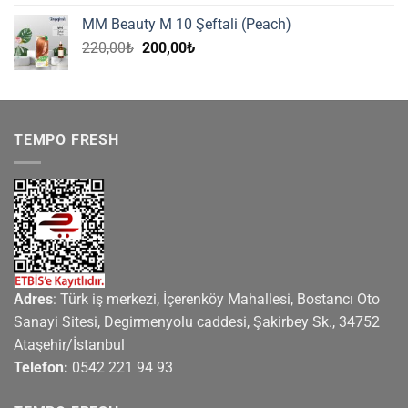
fiyat:
andaki
MM Beauty M 10 Şeftali (Peach)
525,00₺.
fiyat:
Orijinal
Şu
220,00
₺
200,00
₺
425,00₺.
fiyat:
andaki
220,00₺.
fiyat:
200,00₺.
TEMPO FRESH
Adres
: Türk iş merkezi, İçerenköy Mahallesi, Bostancı Oto
Sanayi Sitesi, Degirmenyolu caddesi, Şakirbey Sk., 34752
Ataşehir/İstanbul
Telefon:
0542 221 94 93