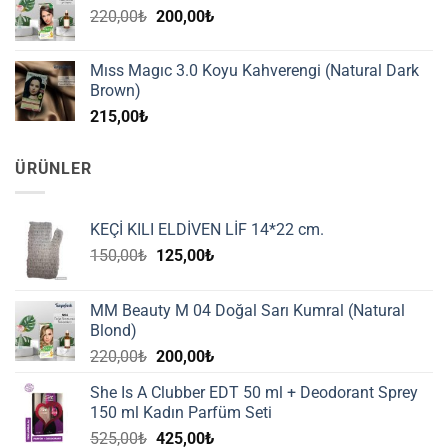
Orijinal
Şu
220,00
₺
200,00
₺
fiyat:
andaki
220,00₺.
fiyat:
Mıss Magıc 3.0 Koyu Kahverengi (Natural Dark
200,00₺.
Brown)
215,00
₺
ÜRÜNLER
KEÇİ KILI ELDİVEN LİF 14*22 cm.
Orijinal
Şu
150,00
₺
125,00
₺
fiyat:
andaki
150,00₺.
fiyat:
MM Beauty M 04 Doğal Sarı Kumral (Natural
125,00₺.
Blond)
Orijinal
Şu
220,00
₺
200,00
₺
fiyat:
andaki
She Is A Clubber EDT 50 ml + Deodorant Sprey
220,00₺.
fiyat:
150 ml Kadın Parfüm Seti
200,00₺.
Orijinal
Şu
525,00
₺
425,00
₺