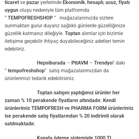
ticaret
ve
pazar
yerlerinde
Ekonomik
,
hesaplı
,
ucuz,
fiyatı
uygun
oluşu nedeniyle tüm platformda
”
TEMPOFRESHSHOP
” mağazalarımızda sizlere
sunmaktan gurur duyarız sağlıklı günlerde güzelliğinize
güzellik katmanız dileğiyle.
Toptan
alımlar için bizimle
iletişime geçebilir ihtiyaç duyabileceğiniz adetleri temin
edebiliriz.
Hepsiburada
–
PttAVM
–
Trendyo
l’ daki
”
tempofreshshop
” satış mağazalarımızdan da
ürünlerimizi tedarik edebilirsiniz.
Toptan satışını yaptığımız ürünler her
zaman % 10 perakende fiyatların altındadır. Kendi
ürünlerimiz TEMPOFRESH ve PHARMA FORM ürünlerimiz
ise perakende satış fiyatlarından % 20 indirimli olarak
satılmaktadır.
Kapıda ödeme sistemiyle 1000 TL.