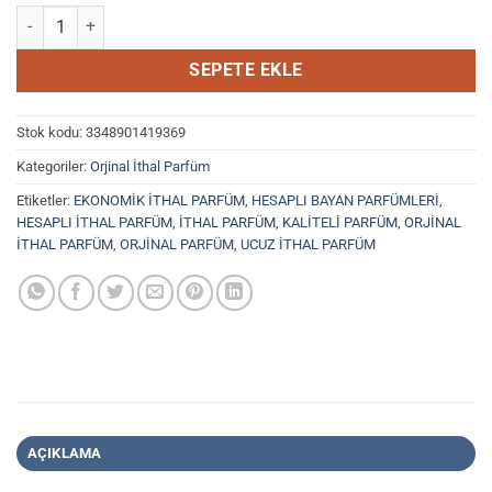
DIOR MISS DIOR NEW 100 ml. e EDT. adet
SEPETE EKLE
Stok kodu:
3348901419369
Kategoriler:
Orjinal İthal Parfüm
Etiketler:
EKONOMİK İTHAL PARFÜM
,
HESAPLI BAYAN PARFÜMLERİ
,
HESAPLI İTHAL PARFÜM
,
İTHAL PARFÜM
,
KALİTELİ PARFÜM
,
ORJİNAL
İTHAL PARFÜM
,
ORJİNAL PARFÜM
,
UCUZ İTHAL PARFÜM
AÇIKLAMA