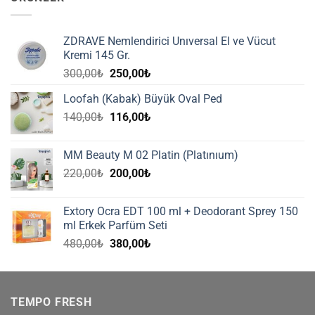
ZDRAVE Nemlendirici Unıversal El ve Vücut
Kremi 145 Gr.
Orijinal
Şu
300,00
₺
250,00
₺
fiyat:
andaki
Loofah (Kabak) Büyük Oval Ped
300,00₺.
fiyat:
Orijinal
Şu
140,00
₺
116,00
₺
250,00₺.
fiyat:
andaki
140,00₺.
fiyat:
MM Beauty M 02 Platin (Platınıum)
116,00₺.
Orijinal
Şu
220,00
₺
200,00
₺
fiyat:
andaki
220,00₺.
fiyat:
Extory Ocra EDT 100 ml + Deodorant Sprey 150
200,00₺.
ml Erkek Parfüm Seti
Orijinal
Şu
480,00
₺
380,00
₺
fiyat:
andaki
480,00₺.
fiyat:
380,00₺.
TEMPO FRESH