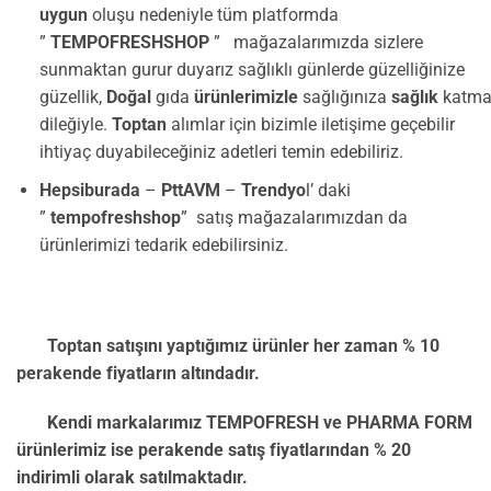
uygun
oluşu nedeniyle tüm platformda
”
TEMPOFRESHSHOP
” mağazalarımızda sizlere
sunmaktan gurur duyarız sağlıklı günlerde güzelliğinize
güzellik,
Doğal
gıda
ürünlerimizle
sağlığınıza
sağlık
katma
dileğiyle.
Toptan
alımlar için bizimle iletişime geçebilir
ihtiyaç duyabileceğiniz adetleri temin edebiliriz.
Hepsiburada
–
PttAVM
–
Trendyo
l’ daki
”
tempofreshshop
” satış mağazalarımızdan da
ürünlerimizi tedarik edebilirsiniz.
Toptan satışını yaptığımız ürünler her zaman % 10
perakende fiyatların altındadır.
Kendi markalarımız TEMPOFRESH ve PHARMA FORM
ürünlerimiz ise perakende satış fiyatlarından % 20
indirimli olarak satılmaktadır.