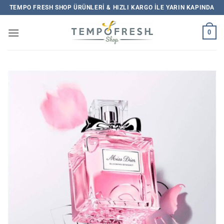
İçeriğe
TEMPO FRESH SHOP ÜRÜNLERI & HIZLI KARGO ILE YARIN KAPINDA
atla
0