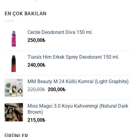
EN ÇOK BAKILAN
Cecile Deodorant Diva 150 ml.
250,00
₺
Tiara's Him Erkek Sprey Deodorant 150 ml.
240,00
₺
MM Beauty M 24 Küllü Kumral (Lıght Graphite)
Orijinal
Şu
220,00
₺
200,00
₺
fiyat:
andaki
220,00₺.
fiyat:
Mıss Magıc 3.0 Koyu Kahverengi (Natural Dark
200,00₺.
Brown)
215,00
₺
ÜRÜNLER