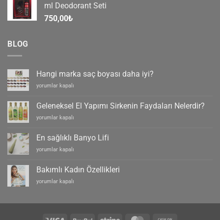
ml Deodorant Seti
750,00
₺
BLOG
Hangi marka saç boyası daha iyi?
Hangi
yorumlar kapalı
marka
saç
Geleneksel El Yapımı Sirkenin Faydaları Nelerdir?
boyası
Geleneksel
yorumlar kapalı
daha
El
iyi?
Yapımı
için
En sağlıklı Banyo Lifi
Sirkenin
En
yorumlar kapalı
Faydaları
sağlıklı
Nelerdir?
Banyo
için
Bakımlı Kadın Özellikleri
Lifi
Bakımlı
yorumlar kapalı
için
Kadın
Özellikleri
için