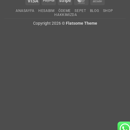
Visa
PayPal
Stripe
MasterCard
Cash
On
ANASAYFA
HESABIM
ÖDEME
SEPET
BLOG
SHOP
Delivery
HAKKIMIZDA
Copyright 2026 ©
Flatsome Theme