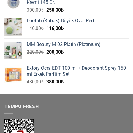
Kremi 145 Gr.
Orijinal
Şu
300,00
₺
250,00
₺
fiyat:
andaki
Loofah (Kabak) Büyük Oval Ped
300,00₺.
fiyat:
Orijinal
Şu
140,00
₺
116,00
₺
250,00₺.
fiyat:
andaki
140,00₺.
fiyat:
MM Beauty M 02 Platin (Platınıum)
116,00₺.
Orijinal
Şu
220,00
₺
200,00
₺
fiyat:
andaki
220,00₺.
fiyat:
Extory Ocra EDT 100 ml + Deodorant Sprey 150
200,00₺.
ml Erkek Parfüm Seti
Orijinal
Şu
480,00
₺
380,00
₺
fiyat:
andaki
480,00₺.
fiyat:
380,00₺.
TEMPO FRESH