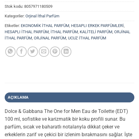
Stok kodu:
8057971180509
Kategoriler:
Orjinal İthal Parfüm
Etiketler:
EKONOMİK İTHAL PARFÜM
,
HESAPLI ERKEK PARFÜMLERİ
,
HESAPLI İTHAL PARFÜM
,
İTHAL PARFÜM
,
KALİTELİ PARFÜM
,
ORJİNAL
İTHAL PARFÜM
,
ORJİNAL PARFÜM
,
UCUZ İTHAL PARFÜM
AÇIKLAMA
Dolce & Gabbana The One for Men Eau de Toilette (EDT)
100 ml, sofistike ve karizmatik bir koku profili sunar. Bu
parfüm, sıcak ve baharatlı notalarıyla dikkat çeker ve
erkeklerin zarif ve çekici bir izlenim bırakmasını sağlar. İşte