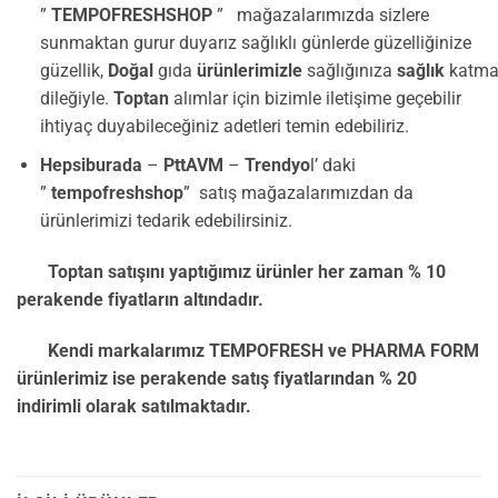
”
TEMPOFRESHSHOP
” mağazalarımızda sizlere
sunmaktan gurur duyarız sağlıklı günlerde güzelliğinize
güzellik,
Doğal
gıda
ürünlerimizle
sağlığınıza
sağlık
katma
dileğiyle.
Toptan
alımlar için bizimle iletişime geçebilir
ihtiyaç duyabileceğiniz adetleri temin edebiliriz.
Hepsiburada
–
PttAVM
–
Trendyo
l’ daki
”
tempofreshshop
” satış mağazalarımızdan da
ürünlerimizi tedarik edebilirsiniz.
Toptan satışını yaptığımız ürünler her zaman % 10
perakende fiyatların altındadır.
Kendi markalarımız TEMPOFRESH ve PHARMA FORM
ürünlerimiz ise perakende satış fiyatlarından % 20
indirimli olarak satılmaktadır.