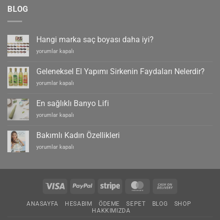
BLOG
Hangi marka saç boyası daha iyi?
Hangi
yorumlar kapalı
marka
saç
Geleneksel El Yapımı Sirkenin Faydaları Nelerdir?
boyası
Geleneksel
yorumlar kapalı
daha
El
iyi?
Yapımı
için
En sağlıklı Banyo Lifi
Sirkenin
En
yorumlar kapalı
Faydaları
sağlıklı
Nelerdir?
Banyo
için
Bakımlı Kadın Özellikleri
Lifi
Bakımlı
yorumlar kapalı
için
Kadın
Özellikleri
için
Visa
PayPal
Stripe
MasterCard
Cash
On
ANASAYFA
HESABIM
ÖDEME
SEPET
BLOG
SHOP
Delivery
HAKKIMIZDA