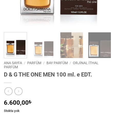
ANA SAYFA
/
PARFÜM
/
BAY PARFÜM
/
ORJINAL İTHAL
PARFÜM
D & G THE ONE MEN 100 ml. e EDT.
6.600,00
₺
Stokta yok