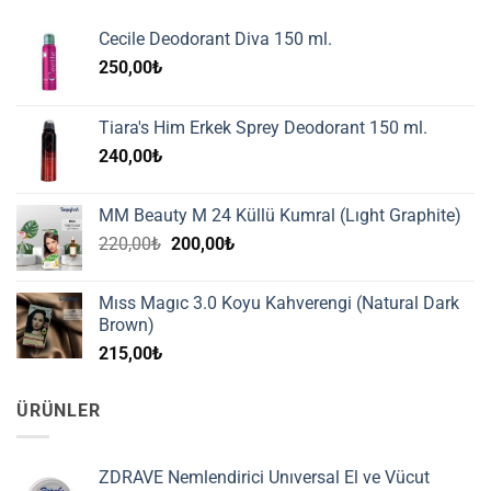
Cecile Deodorant Diva 150 ml.
250,00
₺
Tiara's Him Erkek Sprey Deodorant 150 ml.
240,00
₺
MM Beauty M 24 Küllü Kumral (Lıght Graphite)
Orijinal
Şu
220,00
₺
200,00
₺
fiyat:
andaki
220,00₺.
fiyat:
Mıss Magıc 3.0 Koyu Kahverengi (Natural Dark
200,00₺.
Brown)
215,00
₺
ÜRÜNLER
ZDRAVE Nemlendirici Unıversal El ve Vücut