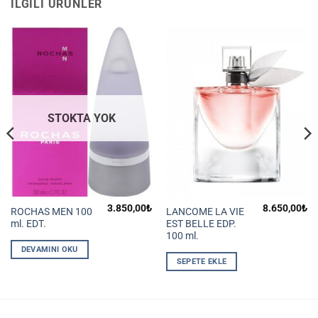
İLGILI ÜRÜNLER
STOKTA YOK
3.850,00
₺
8.650,00
₺
ROCHAS MEN 100
LANCOME LA VIE
ml. EDT.
EST BELLE EDP.
100 ml.
DEVAMINI OKU
SEPETE EKLE