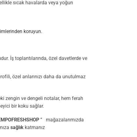
zellikle sıcak havalarda veya yoğun
şimlerinden koruyun.
. İş toplantılarında, özel davetlerde ve
ofili, özel anlarınızı daha da unutulmaz
ki zengin ve dengeli notalar, hem ferah
yici bir koku sağlar.
EMPOFRESHSHOP
” mağazalarımızda
ınıza
sağlık
katmanız