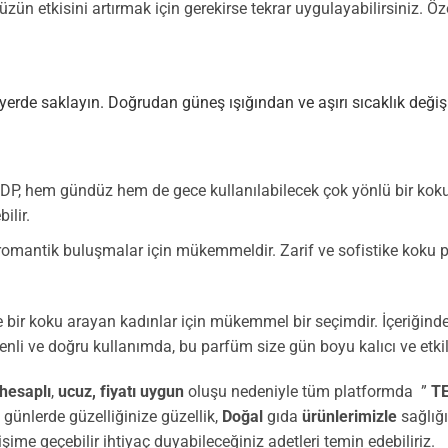
ün etkisini artırmak için gerekirse tekrar uygulayabilirsiniz. Ö
 yerde saklayın. Doğrudan güneş ışığından ve aşırı sıcaklık deği
, hem gündüz hem de gece kullanılabilecek çok yönlü bir kokudur
ilir.
omantik buluşmalar için mükemmeldir. Zarif ve sofistike koku pr
 bir koku arayan kadınlar için mükemmel bir seçimdir. İçeriğinde
li ve doğru kullanımda, bu parfüm size gün boyu kalıcı ve etkile
hesaplı
,
ucuz,
fiyatı uygun
oluşu nedeniyle tüm platformda ”
T
 günlerde güzelliğinize güzellik,
Doğal
gıda
ürünlerimizle
sağlığ
tişime geçebilir ihtiyaç duyabileceğiniz adetleri temin edebiliriz.