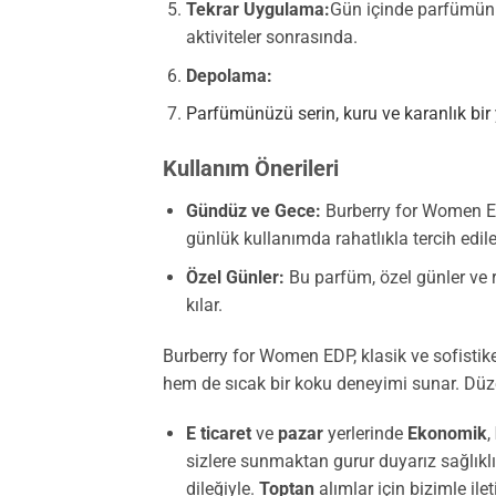
Tekrar Uygulama:
Gün içinde parfümünüz
aktiviteler sonrasında.
Depolama:
Parfümünüzü serin, kuru ve karanlık bir
Kullanım Önerileri
Gündüz ve Gece:
Burberry for Women EDP
günlük kullanımda rahatlıkla tercih edileb
Özel Günler:
Bu parfüm, özel günler ve r
kılar.
Burberry for Women EDP, klasik ve sofistike
hem de sıcak bir koku deneyimi sunar. Düzen
E ticaret
ve
pazar
yerlerinde
Ekonomik
,
sizlere sunmaktan gurur duyarız sağlıklı
dileğiyle.
Toptan
alımlar için bizimle ile