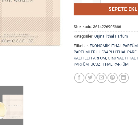
SEPETE EKL
Stok kodu:
3614226905666
Kategoriler:
Orjinal İthal Parfüm
Etiketler:
EKONOMİK İTHAL PARFÜM
PARFÜMLERİ
,
HESAPLI İTHAL PARF
KALİTELİ PARFÜM
,
ORJİNAL İTHAL
PARFÜM
,
UCUZ İTHAL PARFÜM