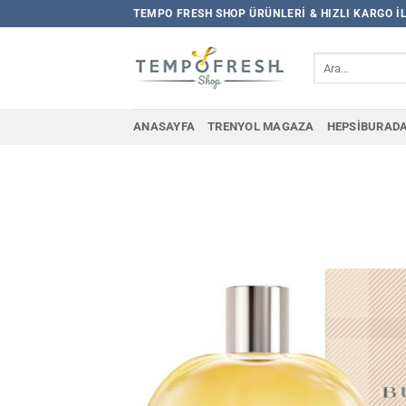
İçeriğe
TEMPO FRESH SHOP ÜRÜNLERI & HIZLI KARGO I
atla
Ara:
ANASAYFA
TRENYOL MAGAZA
HEPSIBURAD