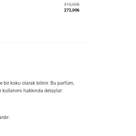
310,00
₺
Orijinal
Şu
272,00
₺
fiyat:
andaki
310,00₺.
fiyat:
272,00₺.
 bir koku olarak bilinir. Bu parfüm,
ve kullanımı hakkında detaylar:
rdır: