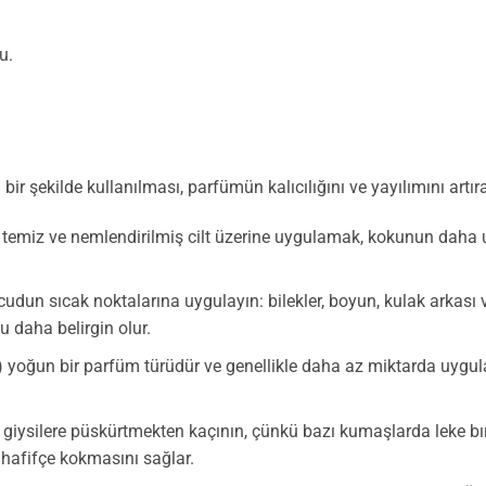
u.
ir şekilde kullanılması, parfümün kalıcılığını ve yayılımını artıra
temiz ve nemlendirilmiş cilt üzerine uygulamak, kokunun daha u
dun sıcak noktalarına uygulayın: bilekler, boyun, kulak arkası ve 
 daha belirgin olur.
yoğun bir parfüm türüdür ve genellikle daha az miktarda uygulan
iysilere püskürtmekten kaçının, çünkü bazı kumaşlarda leke bı
 hafifçe kokmasını sağlar.