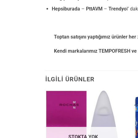
Hepsiburada
–
PttAVM
–
Trendyo
l’ da
Toptan satışını yaptığımız ürünler her z
Kendi markalarımız TEMPOFRESH ve PHARM
İLGILI ÜRÜNLER
TA YOK
STOKTA YOK