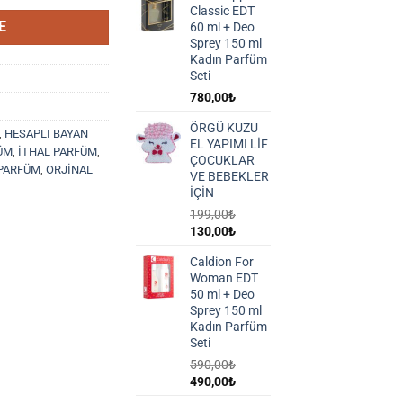
Classic EDT
E
60 ml + Deo
Sprey 150 ml
Kadın Parfüm
Seti
780,00
₺
ÖRGÜ KUZU
,
HESAPLI BAYAN
EL YAPIMI LİF
ÜM
,
İTHAL PARFÜM
,
ÇOCUKLAR
 PARFÜM
,
ORJİNAL
VE BEBEKLER
İÇİN
199,00
₺
Orijinal
Şu
130,00
₺
fiyat:
andaki
Caldion For
199,00₺.
fiyat:
Woman EDT
130,00₺.
50 ml + Deo
Sprey 150 ml
Kadın Parfüm
Seti
590,00
₺
Orijinal
Şu
490,00
₺
fiyat:
andaki