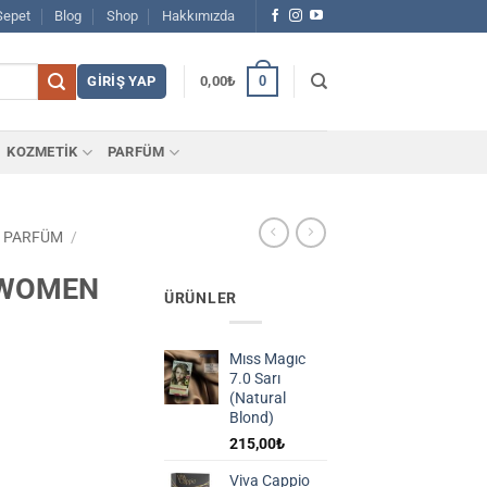
Sepet
Blog
Shop
Hakkımızda
0
GIRIŞ YAP
0,00
₺
KOZMETİK
PARFÜM
 PARFÜM
/
 WOMEN
ÜRÜNLER
Mıss Magıc
7.0 Sarı
(Natural
Blond)
215,00
₺
 EDP. adet
Viva Cappio