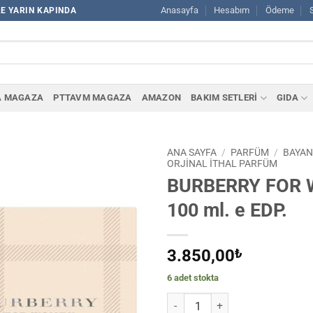
Anasayfa
Hesabım
Ödeme
LE YARIN KAPINDA
A MAGAZA
PTTAVM MAGAZA
AMAZON
BAKIM SETLERİ
GIDA
ANA SAYFA
/
PARFÜM
/
BAYAN
ORJINAL İTHAL PARFÜM
BURBERRY FOR
100 ml. e EDP.
3.850,00
₺
6 adet stokta
BURBERRY FOR WOMEN 100 ml. e