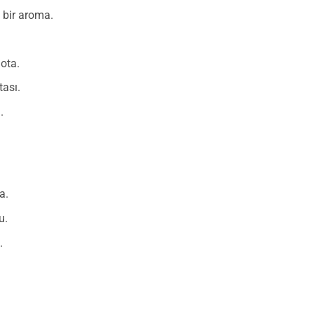
bir aroma.
ota.
tası.
.
a.
u.
.