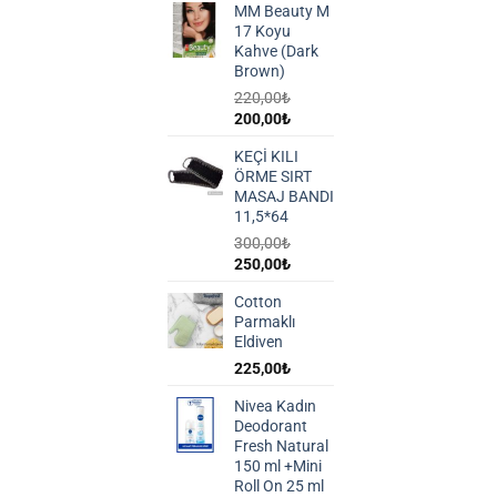
MM Beauty M
590,00₺.
fiyat:
17 Koyu
490,00₺.
Kahve (Dark
Brown)
220,00
₺
Orijinal
Şu
200,00
₺
fiyat:
andaki
KEÇİ KILI
220,00₺.
fiyat:
ÖRME SIRT
200,00₺.
MASAJ BANDI
11,5*64
300,00
₺
Orijinal
Şu
250,00
₺
fiyat:
andaki
Cotton
300,00₺.
fiyat:
Parmaklı
250,00₺.
Eldiven
225,00
₺
Nivea Kadın
Deodorant
Fresh Natural
150 ml +Mini
Roll On 25 ml