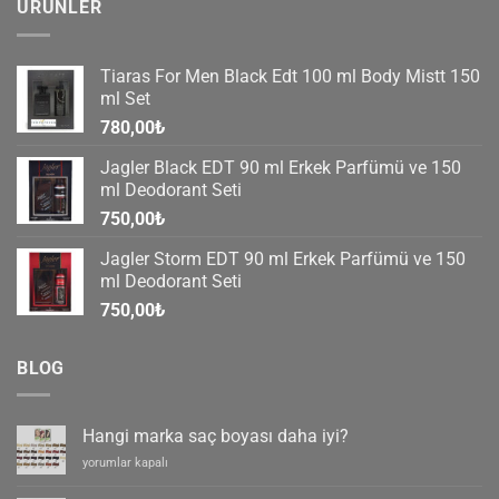
ÜRÜNLER
Tiaras For Men Black Edt 100 ml Body Mistt 150
ml Set
780,00
₺
Jagler Black EDT 90 ml Erkek Parfümü ve 150
ml Deodorant Seti
750,00
₺
Jagler Storm EDT 90 ml Erkek Parfümü ve 150
ml Deodorant Seti
750,00
₺
BLOG
Hangi marka saç boyası daha iyi?
Hangi
yorumlar kapalı
marka