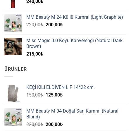
240,00
₺
MM Beauty M 24 Küllü Kumral (Lıght Graphite)
Orijinal
Şu
220,00
₺
200,00
₺
fiyat:
andaki
220,00₺.
fiyat:
Mıss Magıc 3.0 Koyu Kahverengi (Natural Dark
200,00₺.
Brown)
215,00
₺
ÜRÜNLER
KEÇİ KILI ELDİVEN LİF 14*22 cm.
Orijinal
Şu
150,00
₺
125,00
₺
fiyat:
andaki
150,00₺.
fiyat:
MM Beauty M 04 Doğal Sarı Kumral (Natural
125,00₺.
Blond)
Orijinal
Şu
220,00
₺
200,00
₺
fiyat:
andaki