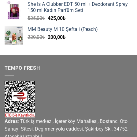
She Is A Clubber EDT 50 ml + Deodorant Sprey
220,00₺.
fiyat:
150 ml Kadın Parfüm Seti
200,00₺.
Orijinal
Şu
525,00
₺
425,00
₺
fiyat:
andaki
MM Beauty M 10 Şeftali (Peach)
525,00₺.
fiyat:
Orijinal
Şu
220,00
₺
200,00
₺
425,00₺.
fiyat:
andaki
220,00₺.
fiyat:
200,00₺.
TEMPO FRESH
Adres
: Türk iş merkezi, İçerenköy Mahallesi, Bostancı Oto
Sanayi Sitesi, Degirmenyolu caddesi, Şakirbey Sk., 34752
Ataşehir/İstanbul