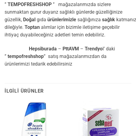
”
TEMPOFRESHSHOP
” mağazalarımızda sizlere
sunmaktan gurur duyarız sağlıklı günlerde güzelliğinize
güzellik,
Doğal
gıda
ürünlerimizle
sağlığınıza
sağlık
katmanı
dileğiyle.
Toptan
alımlar için bizimle iletişime geçebilir
ihtiyaç duyabileceğiniz adetleri temin edebiliriz.
Hepsiburada
–
PttAVM
–
Trendyo
l’ daki
”
tempofreshshop
” satış mağazalarımızdan da
ürünlerimizi tedarik edebilirsiniz
İLGILI ÜRÜNLER