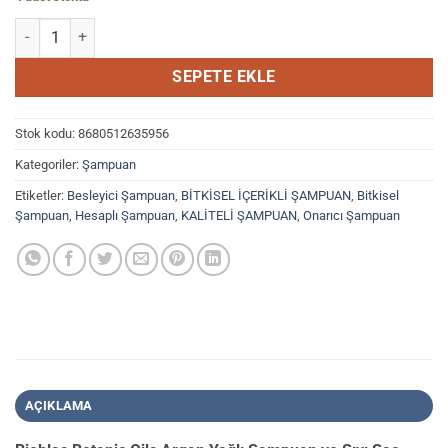
Bioblas Botanic Oils Argan Yağlı Şampuan 360ml + Sıvı Saç Kremi S
SEPETE EKLE
Stok kodu:
8680512635956
Kategoriler:
Şampuan
Etiketler:
Besleyici Şampuan
,
BİTKİSEL İÇERİKLİ ŞAMPUAN
,
Bitkisel
Şampuan
,
Hesaplı Şampuan
,
KALİTELİ ŞAMPUAN
,
Onarıcı Şampuan
AÇIKLAMA