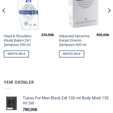
230,00
₺
900,00
₺
Head & Shoulders
Sebamed Yıpranma
Klasik Bakım 2in1
Karşıtı Onarım
Şampuan 300 ml.
Şampuanı 400 ml.
SEPETE EKLE
SEPETE EKLE
YENI ÜRÜNLER
Tiaras For Men Black Edt 100 ml Body Mistt 150
ml Set
780,00
₺