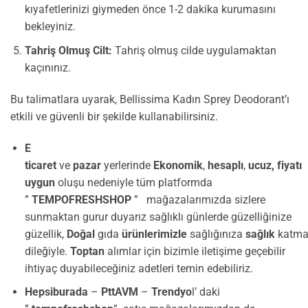
kıyafetlerinizi giymeden önce 1-2 dakika kurumasını
bekleyiniz.
Tahriş Olmuş Cilt:
Tahriş olmuş cilde uygulamaktan
kaçınınız.
Bu talimatlara uyarak, Bellissima Kadın Sprey Deodorant’ı
etkili ve güvenli bir şekilde kullanabilirsiniz.
E
ticaret
ve
pazar
yerlerinde
Ekonomik
,
hesaplı
,
ucuz,
fiyatı
uygun
oluşu nedeniyle tüm platformda
”
TEMPOFRESHSHOP
” mağazalarımızda sizlere
sunmaktan gurur duyarız sağlıklı günlerde güzelliğinize
güzellik,
Doğal
gıda
ürünlerimizle
sağlığınıza
sağlık
katma
dileğiyle.
Toptan
alımlar için bizimle iletişime geçebilir
ihtiyaç duyabileceğiniz adetleri temin edebiliriz.
Hepsiburada
–
PttAVM
–
Trendyo
l’ daki