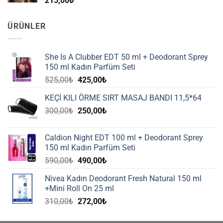
215,00
₺
ÜRÜNLER
She Is A Clubber EDT 50 ml + Deodorant Sprey
150 ml Kadın Parfüm Seti
Orijinal
Şu
525,00
₺
425,00
₺
fiyat:
andaki
KEÇİ KILI ÖRME SIRT MASAJ BANDI 11,5*64
525,00₺.
fiyat:
Orijinal
Şu
300,00
₺
250,00
₺
425,00₺.
fiyat:
andaki
300,00₺.
fiyat:
Caldion Night EDT 100 ml + Deodorant Sprey
250,00₺.
150 ml Kadın Parfüm Seti
Orijinal
Şu
590,00
₺
490,00
₺
fiyat:
andaki
Nivea Kadın Deodorant Fresh Natural 150 ml
590,00₺.
fiyat:
+Mini Roll On 25 ml
490,00₺.
Orijinal
Şu
310,00
₺
272,00
₺
fiyat:
andaki
310,00₺.
fiyat: