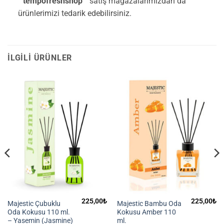
”
tempofreshshop
” satış mağazalarımızdan da
ürünlerimizi tedarik edebilirsiniz.
İLGILI ÜRÜNLER
225,00
₺
225,00
₺
Majestic Çubuklu
Majestic Bambu Oda
Oda Kokusu 110 ml.
Kokusu Amber 110
– Yasemin (Jasmine)
ml.