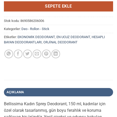
SEPETE EKLE
Stok kodu:
8690586206006
Kategoriler:
Deo - Rollon - Stick
Etiketler:
EKONOMİK DEODORANT
,
EN UCUZ DEODORANT
,
HESAPLI
BAYAN DEODORANTLARI
,
ORJİNAL DEODORANT
AÇIKLAMA
Bellissima Kadın Sprey Deodorant, 150 ml, kadınlar için
özel olarak tasarlanmış, gün boyu ferahlık ve koruma
sağlayan bir üründür. Yeşil çiçeksi ve odunsu kokuları