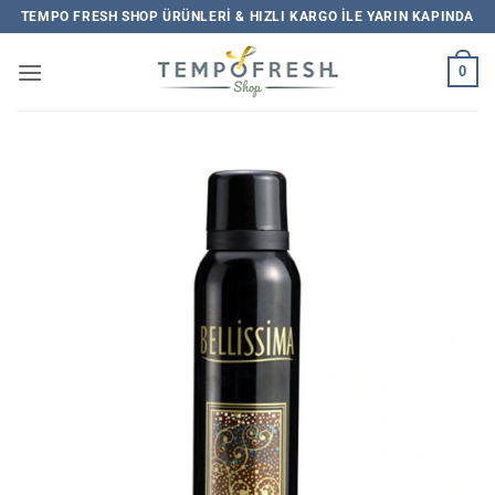
İçeriğe
TEMPO FRESH SHOP ÜRÜNLERI & HIZLI KARGO ILE YARIN KAPINDA
atla
0