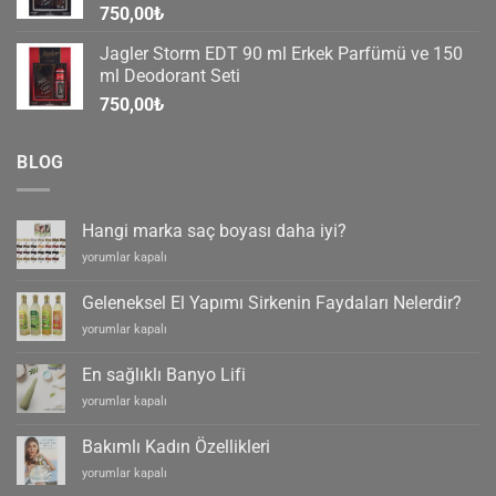
750,00
₺
Jagler Storm EDT 90 ml Erkek Parfümü ve 150
ml Deodorant Seti
750,00
₺
BLOG
Hangi marka saç boyası daha iyi?
Hangi
yorumlar kapalı
marka
saç
Geleneksel El Yapımı Sirkenin Faydaları Nelerdir?
boyası
Geleneksel
yorumlar kapalı
daha
El
iyi?
Yapımı
için
En sağlıklı Banyo Lifi
Sirkenin
En
yorumlar kapalı
Faydaları
sağlıklı
Nelerdir?
Banyo
için
Bakımlı Kadın Özellikleri
Lifi
Bakımlı
yorumlar kapalı
için
Kadın