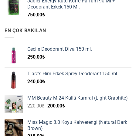
Jagler Energy Kutu Kofre Parfüm 90 Ml +
Deodorant Erkek 150 Ml.
750,00
₺
EN ÇOK BAKILAN
Cecile Deodorant Diva 150 ml.
250,00
₺
Tiara's Him Erkek Sprey Deodorant 150 ml.
240,00
₺
MM Beauty M 24 Küllü Kumral (Lıght Graphite)
Orijinal
Şu
220,00
₺
200,00
₺
fiyat:
andaki
220,00₺.
fiyat:
Mıss Magıc 3.0 Koyu Kahverengi (Natural Dark
200,00₺.
Brown)