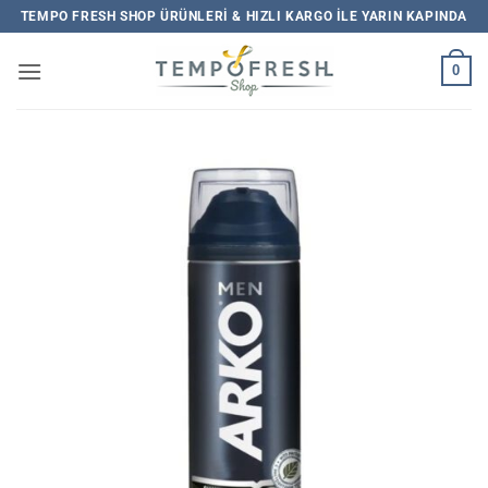
İçeriğe
TEMPO FRESH SHOP ÜRÜNLERI & HIZLI KARGO ILE YARIN KAPINDA
atla
0