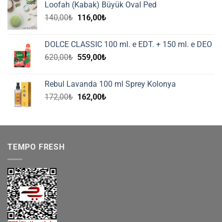
Loofah (Kabak) Büyük Oval Ped
125,00₺.
Orijinal
Şu
140,00
₺
116,00
₺
fiyat:
andaki
140,00₺.
fiyat:
DOLCE CLASSIC 100 ml. e EDT. + 150 ml. e DEO
116,00₺.
Orijinal
Şu
620,00
₺
559,00
₺
fiyat:
andaki
620,00₺.
fiyat:
Rebul Lavanda 100 ml Sprey Kolonya
559,00₺.
Orijinal
Şu
172,00
₺
162,00
₺
fiyat:
andaki
172,00₺.
fiyat:
162,00₺.
TEMPO FRESH