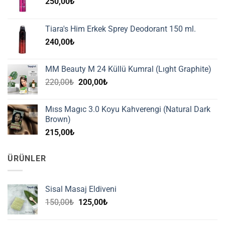
250,00
₺
Tiara's Him Erkek Sprey Deodorant 150 ml.
240,00
₺
MM Beauty M 24 Küllü Kumral (Lıght Graphite)
Orijinal
Şu
220,00
₺
200,00
₺
fiyat:
andaki
220,00₺.
fiyat:
Mıss Magıc 3.0 Koyu Kahverengi (Natural Dark
200,00₺.
Brown)
215,00
₺
ÜRÜNLER
Sisal Masaj Eldiveni
Orijinal
Şu
150,00
₺
125,00
₺
fiyat:
andaki
150,00₺.
fiyat: