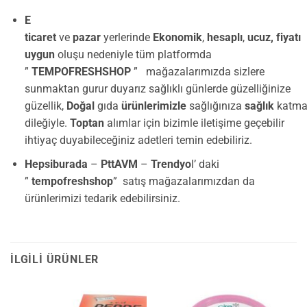
E
ticaret
ve
pazar
yerlerinde
Ekonomik
,
hesaplı
,
ucuz,
fiyatı
uygun
oluşu nedeniyle tüm platformda
”
TEMPOFRESHSHOP
” mağazalarımızda sizlere
sunmaktan gurur duyarız sağlıklı günlerde güzelliğinize
güzellik,
Doğal
gıda
ürünlerimizle
sağlığınıza
sağlık
katma
dileğiyle.
Toptan
alımlar için bizimle iletişime geçebilir
ihtiyaç duyabileceğiniz adetleri temin edebiliriz.
Hepsiburada
–
PttAVM
–
Trendyo
l’ daki
”
tempofreshshop
” satış mağazalarımızdan da
ürünlerimizi tedarik edebilirsiniz.
İLGILI ÜRÜNLER