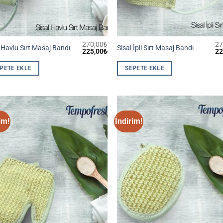
270,00
₺
27
 Havlu Sırt Masaj Bandı
Sisal İpli Sırt Masaj Bandı
Orijinal
Şu
Ori
225,00
₺
22
fiyat:
andaki
fiy
270,00₺.
fiyat:
27
PETE EKLE
SEPETE EKLE
225,00₺.
im!
İndirim!