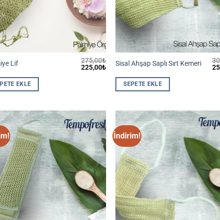
275,00
₺
30
ye Lif
Sisal Ahşap Saplı Sırt Kemeri
Orijinal
Şu
Ori
225,00
₺
25
fiyat:
andaki
fiy
275,00₺.
fiyat:
30
PETE EKLE
SEPETE EKLE
225,00₺.
im!
İndirim!