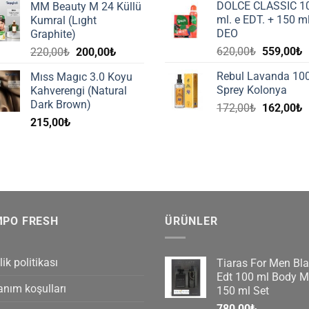
DOLCE CLASSIC 1
MM Beauty M 24 Küllü
140,00₺.
f
ml. e EDT. + 150 ml
Kumral (Lıght
1
DEO
Graphite)
Orijinal
Ş
Orijinal
Şu
620,00
₺
559,00
₺
220,00
₺
200,00
₺
fiyat:
a
fiyat:
andaki
Rebul Lavanda 10
Mıss Magıc 3.0 Koyu
620,00₺.
f
220,00₺.
fiyat:
Sprey Kolonya
Kahverengi (Natural
5
200,00₺.
Dark Brown)
Orijinal
Ş
172,00
₺
162,00
₺
fiyat:
a
215,00
₺
172,00₺.
f
1
MPO FRESH
ÜRÜNLER
lik politikası
Tiaras For Men Bl
Edt 100 ml Body Mi
anım koşulları
150 ml Set
780,00
₺