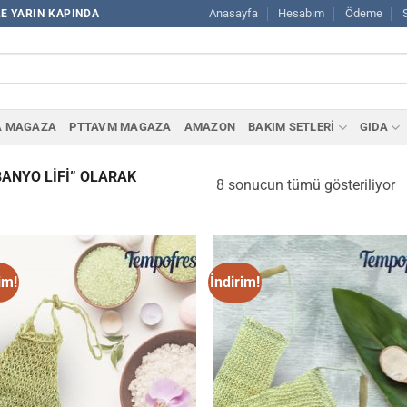
Anasayfa
Hesabım
Ödeme
LE YARIN KAPINDA
A MAGAZA
PTTAVM MAGAZA
AMAZON
BAKIM SETLERİ
GIDA
ANYO LİFİ” OLARAK
8 sonucun tümü gösteriliyor
im!
İndirim!