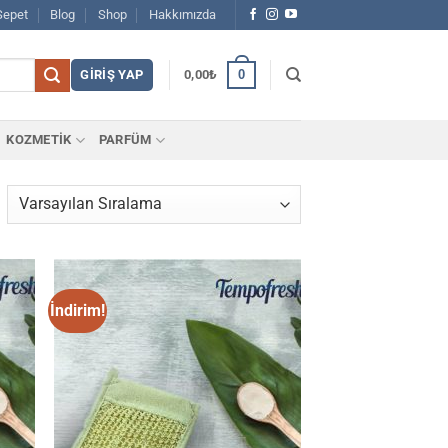
Sepet
Blog
Shop
Hakkımızda
0
GIRIŞ YAP
0,00
₺
KOZMETİK
PARFÜM
İndirim!