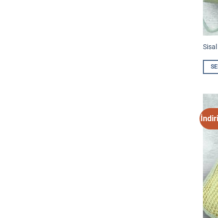
Sisal
SE
İndir