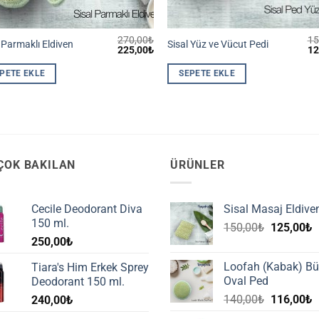
270,00
₺
15
 Parmaklı Eldiven
Sisal Yüz ve Vücut Pedi
Orijinal
Şu
Ori
225,00
₺
12
fiyat:
andaki
fiy
270,00₺.
fiyat:
15
PETE EKLE
SEPETE EKLE
225,00₺.
ÇOK BAKILAN
ÜRÜNLER
Cecile Deodorant Diva
Sisal Masaj Eldive
150 ml.
Orijinal
Ş
150,00
₺
125,00
₺
250,00
₺
fiyat:
a
150,00₺.
f
Loofah (Kabak) B
Tiara's Him Erkek Sprey
1
Oval Ped
Deodorant 150 ml.
Orijinal
Ş
140,00
₺
116,00
₺
240,00
₺
fiyat:
a