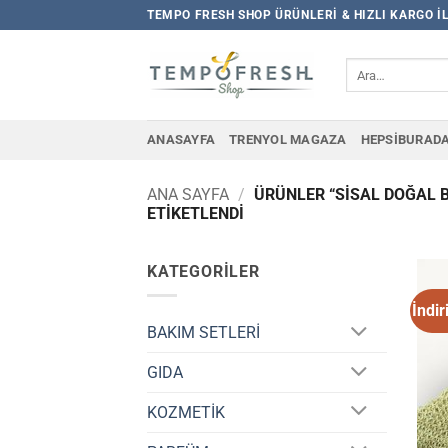
İçeriğe
TEMPO FRESH SHOP ÜRÜNLERI & HIZLI KARGO I
atla
Ara:
ANASAYFA
TRENYOL MAGAZA
HEPSIBURAD
ANA SAYFA
/
ÜRÜNLER “SİSAL DOĞAL B
ETIKETLENDI
KATEGORILER
İndir
BAKIM SETLERİ
GIDA
KOZMETİK