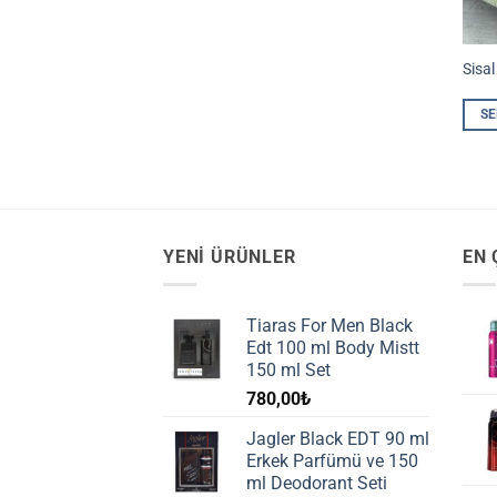
Sisal
SE
YENI ÜRÜNLER
EN 
Tiaras For Men Black
Edt 100 ml Body Mistt
150 ml Set
780,00
₺
Jagler Black EDT 90 ml
Erkek Parfümü ve 150
ml Deodorant Seti