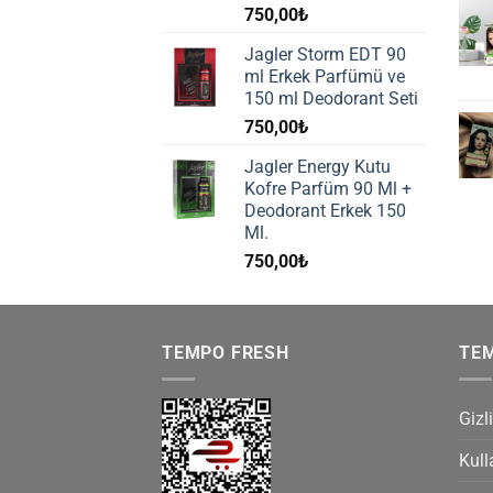
750,00
₺
Jagler Storm EDT 90
ml Erkek Parfümü ve
150 ml Deodorant Seti
750,00
₺
Jagler Energy Kutu
Kofre Parfüm 90 Ml +
Deodorant Erkek 150
Ml.
750,00
₺
TEMPO FRESH
TE
Gizli
Kull