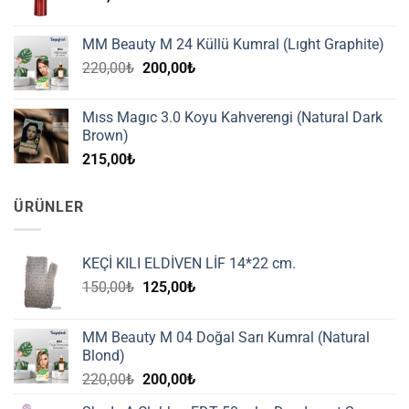
MM Beauty M 24 Küllü Kumral (Lıght Graphite)
Orijinal
Şu
220,00
₺
200,00
₺
fiyat:
andaki
220,00₺.
fiyat:
Mıss Magıc 3.0 Koyu Kahverengi (Natural Dark
200,00₺.
Brown)
215,00
₺
ÜRÜNLER
KEÇİ KILI ELDİVEN LİF 14*22 cm.
Orijinal
Şu
150,00
₺
125,00
₺
fiyat:
andaki
150,00₺.
fiyat:
MM Beauty M 04 Doğal Sarı Kumral (Natural
125,00₺.
Blond)
Orijinal
Şu
220,00
₺
200,00
₺
fiyat:
andaki