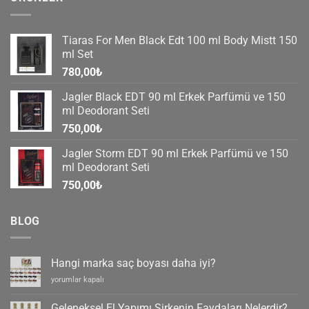
Tiaras For Men Black Edt 100 ml Body Mistt 150
ml Set
780,00
₺
Jagler Black EDT 90 ml Erkek Parfümü ve 150
ml Deodorant Seti
750,00
₺
Jagler Storm EDT 90 ml Erkek Parfümü ve 150
ml Deodorant Seti
750,00
₺
BLOG
Hangi marka saç boyası daha iyi?
Hangi
yorumlar kapalı
marka
saç
Geleneksel El Yapımı Sirkenin Faydaları Nelerdir?