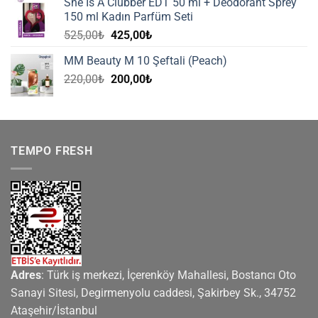
She Is A Clubber EDT 50 ml + Deodorant Sprey
220,00₺.
fiyat:
150 ml Kadın Parfüm Seti
200,00₺.
Orijinal
Şu
525,00
₺
425,00
₺
fiyat:
andaki
MM Beauty M 10 Şeftali (Peach)
525,00₺.
fiyat:
Orijinal
Şu
220,00
₺
200,00
₺
425,00₺.
fiyat:
andaki
220,00₺.
fiyat:
200,00₺.
TEMPO FRESH
Adres
: Türk iş merkezi, İçerenköy Mahallesi, Bostancı Oto
Sanayi Sitesi, Degirmenyolu caddesi, Şakirbey Sk., 34752
Ataşehir/İstanbul