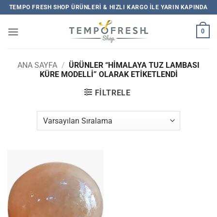
İçeriğe
TEMPO FRESH SHOP ÜRÜNLERI & HIZLI KARGO ILE YARIN KAPINDA
atla
0
ANA SAYFA
/
ÜRÜNLER “HİMALAYA TUZ LAMBASI
KÜRE MODELLİ” OLARAK ETIKETLENDI
FILTRELE