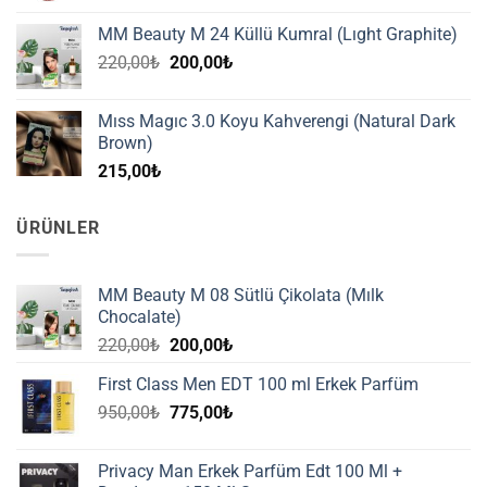
MM Beauty M 24 Küllü Kumral (Lıght Graphite)
Orijinal
Şu
220,00
₺
200,00
₺
fiyat:
andaki
220,00₺.
fiyat:
Mıss Magıc 3.0 Koyu Kahverengi (Natural Dark
200,00₺.
Brown)
215,00
₺
ÜRÜNLER
MM Beauty M 08 Sütlü Çikolata (Mılk
Chocalate)
Orijinal
Şu
220,00
₺
200,00
₺
fiyat:
andaki
First Class Men EDT 100 ml Erkek Parfüm
220,00₺.
fiyat:
Orijinal
Şu
950,00
₺
775,00
₺
200,00₺.
fiyat:
andaki
950,00₺.
fiyat:
Privacy Man Erkek Parfüm Edt 100 Ml +
775,00₺.