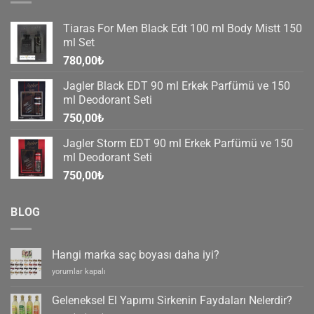
Tiaras For Men Black Edt 100 ml Body Mistt 150
ml Set
780,00
₺
Jagler Black EDT 90 ml Erkek Parfümü ve 150
ml Deodorant Seti
750,00
₺
Jagler Storm EDT 90 ml Erkek Parfümü ve 150
ml Deodorant Seti
750,00
₺
BLOG
Hangi marka saç boyası daha iyi?
Hangi
yorumlar kapalı
marka
saç
Geleneksel El Yapımı Sirkenin Faydaları Nelerdir?
boyası