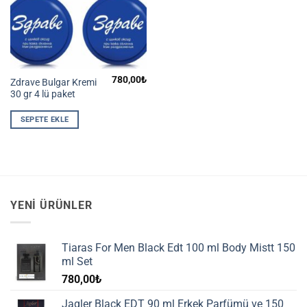
780,00
₺
Zdrave Bulgar Kremi
30 gr 4 lü paket
SEPETE EKLE
YENI ÜRÜNLER
Tiaras For Men Black Edt 100 ml Body Mistt 150
ml Set
780,00
₺
Jagler Black EDT 90 ml Erkek Parfümü ve 150