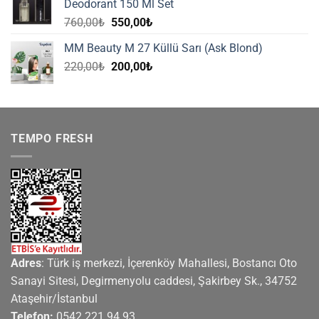
Deodorant 150 Ml Set
Orijinal
Şu
760,00
₺
550,00
₺
fiyat:
andaki
MM Beauty M 27 Küllü Sarı (Ask Blond)
760,00₺.
fiyat:
Orijinal
Şu
220,00
₺
200,00
₺
550,00₺.
fiyat:
andaki
220,00₺.
fiyat:
200,00₺.
TEMPO FRESH
Adres
: Türk iş merkezi, İçerenköy Mahallesi, Bostancı Oto
Sanayi Sitesi, Degirmenyolu caddesi, Şakirbey Sk., 34752
Ataşehir/İstanbul
Telefon:
0542 221 94 93