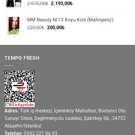
Orijinal
Şu
2.670,00
₺
2.195,00
₺
fiyat:
andaki
2.670,00₺.
fiyat:
MM Beauty M 13 Koyu Kızıl (Mahogany)
2.195,00₺.
Orijinal
Şu
220,00
₺
200,00
₺
fiyat:
andaki
220,00₺.
fiyat:
200,00₺.
TEMPO FRESH
Adres
: Türk iş merkezi, İçerenköy Mahallesi, Bostancı Oto
Sanayi Sitesi, Degirmenyolu caddesi, Şakirbey Sk., 34752
Ataşehir/İstanbul
Telefon:
0542 221 94 93