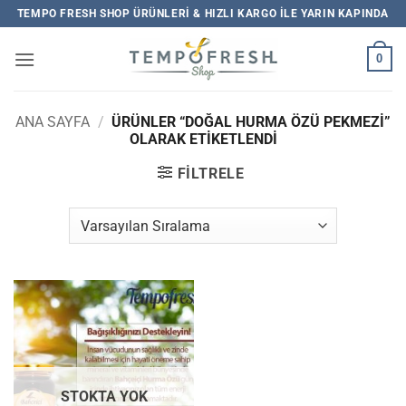
İçeriğe
TEMPO FRESH SHOP ÜRÜNLERI & HIZLI KARGO ILE YARIN KAPINDA
atla
0
ANA SAYFA
/
ÜRÜNLER “DOĞAL HURMA ÖZÜ PEKMEZİ”
OLARAK ETIKETLENDI
FILTRELE
STOKTA YOK