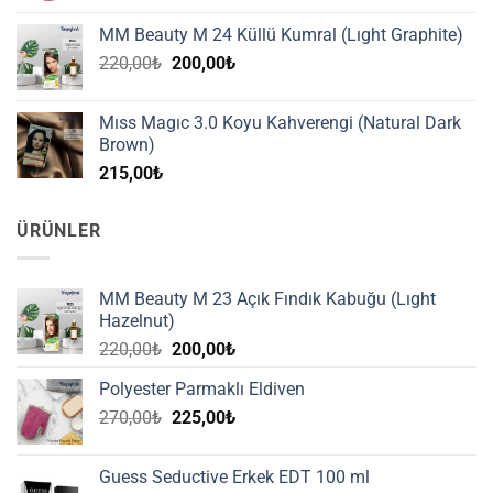
MM Beauty M 24 Küllü Kumral (Lıght Graphite)
Orijinal
Şu
220,00
₺
200,00
₺
fiyat:
andaki
220,00₺.
fiyat:
Mıss Magıc 3.0 Koyu Kahverengi (Natural Dark
200,00₺.
Brown)
215,00
₺
ÜRÜNLER
MM Beauty M 23 Açık Fındık Kabuğu (Lıght
Hazelnut)
Orijinal
Şu
220,00
₺
200,00
₺
fiyat:
andaki
Polyester Parmaklı Eldiven
220,00₺.
fiyat:
Orijinal
Şu
270,00
₺
225,00
₺
200,00₺.
fiyat:
andaki
270,00₺.
fiyat:
Guess Seductive Erkek EDT 100 ml
225,00₺.