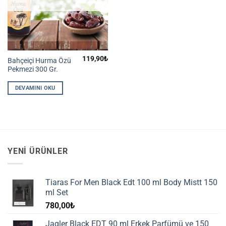
119,90
₺
Bahçeiçi Hurma Özü
Pekmezi 300 Gr.
DEVAMINI OKU
YENI ÜRÜNLER
Tiaras For Men Black Edt 100 ml Body Mistt 150
ml Set
780,00
₺
Jagler Black EDT 90 ml Erkek Parfümü ve 150