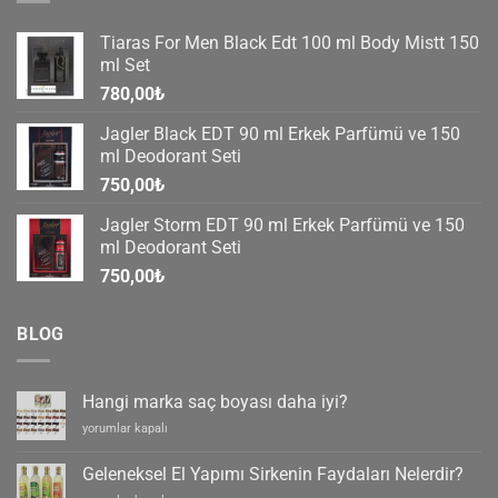
Tiaras For Men Black Edt 100 ml Body Mistt 150
ml Set
780,00
₺
Jagler Black EDT 90 ml Erkek Parfümü ve 150
ml Deodorant Seti
750,00
₺
Jagler Storm EDT 90 ml Erkek Parfümü ve 150
ml Deodorant Seti
750,00
₺
BLOG
Hangi marka saç boyası daha iyi?
Hangi
yorumlar kapalı
marka
saç
Geleneksel El Yapımı Sirkenin Faydaları Nelerdir?
boyası