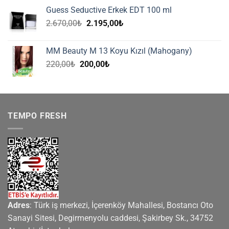
270,00₺.
fiyat:
Guess Seductive Erkek EDT 100 ml
225,00₺.
Orijinal
Şu
2.670,00
₺
2.195,00
₺
fiyat:
andaki
2.670,00₺.
fiyat:
MM Beauty M 13 Koyu Kızıl (Mahogany)
2.195,00₺.
Orijinal
Şu
220,00
₺
200,00
₺
fiyat:
andaki
220,00₺.
fiyat:
200,00₺.
TEMPO FRESH
Adres
: Türk iş merkezi, İçerenköy Mahallesi, Bostancı Oto
Sanayi Sitesi, Degirmenyolu caddesi, Şakirbey Sk., 34752