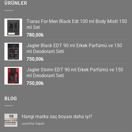
ÜRÜNLER
Tiaras For Men Black Edt 100 ml Body Mistt 150
ml Set
780,00
₺
Jagler Black EDT 90 ml Erkek Parfümü ve 150
ml Deodorant Seti
750,00
₺
Jagler Storm EDT 90 ml Erkek Parfümü ve 150
ml Deodorant Seti
750,00
₺
BLOG
Hangi marka saç boyası daha iyi?
Hangi
yorumlar kapalı
marka