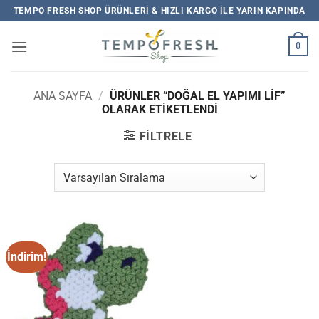
İçeriğe
TEMPO FRESH SHOP ÜRÜNLERI & HIZLI KARGO ILE YARIN KAPINDA
atla
0
ANA SAYFA
/
ÜRÜNLER “DOĞAL EL YAPIMI LİF”
OLARAK ETIKETLENDI
FILTRELE
İndirim!