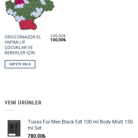
199,00
₺
ÖRGÜ DİNAZOR EL
Orijinal
Şu
100,00
₺
YAPIMI LİF
fiyat:
andaki
199,00₺.
fiyat:
ÇOCUKLAR VE
100,00₺.
BEBEKLER İÇİN
SEPETE EKLE
YENI ÜRÜNLER
Tiaras For Men Black Edt 100 ml Body Mistt 150
ml Set
780,00
₺