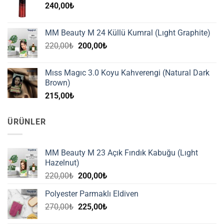
240,00
₺
MM Beauty M 24 Küllü Kumral (Lıght Graphite)
Orijinal
Şu
220,00
₺
200,00
₺
fiyat:
andaki
220,00₺.
fiyat:
Mıss Magıc 3.0 Koyu Kahverengi (Natural Dark
200,00₺.
Brown)
215,00
₺
ÜRÜNLER
MM Beauty M 23 Açık Fındık Kabuğu (Lıght
Hazelnut)
Orijinal
Şu
220,00
₺
200,00
₺
fiyat:
andaki
Polyester Parmaklı Eldiven
220,00₺.
fiyat:
Orijinal
Şu
270,00
₺
225,00
₺
200,00₺.
fiyat:
andaki